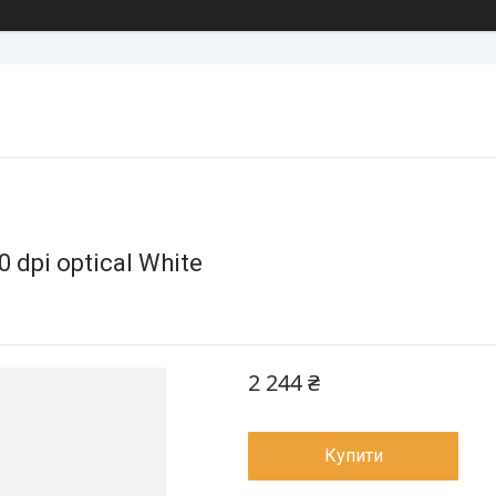
dpi optical White
2 244 ₴
Купити