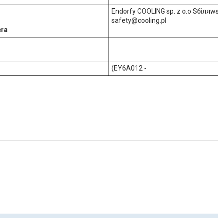
Endorfy COOLING sp. z o.o Sбіляw
safety@cooling.pl
era
(EY6A012 -