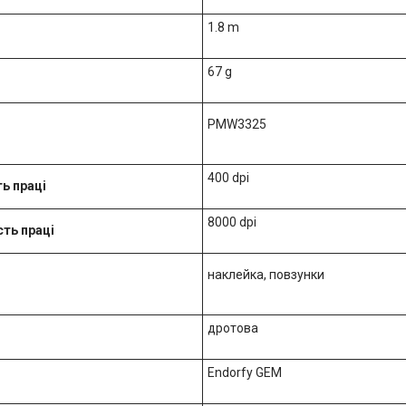
1.8 m
67 g
PMW3325
400 dpi
ь праці
8000 dpi
ть праці
наклейка, повзунки
дротова
Endorfy GEM