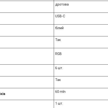
дротова
USB-C
білий
Так
RGB
6 шт.
Так
60 mln
ків
1 шт.