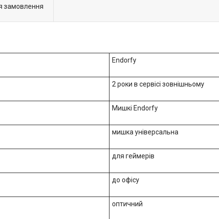
я замовлення
Endorfy
2 роки в сервісі зовнішньому
Мишкі Endorfy
мишка універсальна
для геймерів
до офісу
оптичний