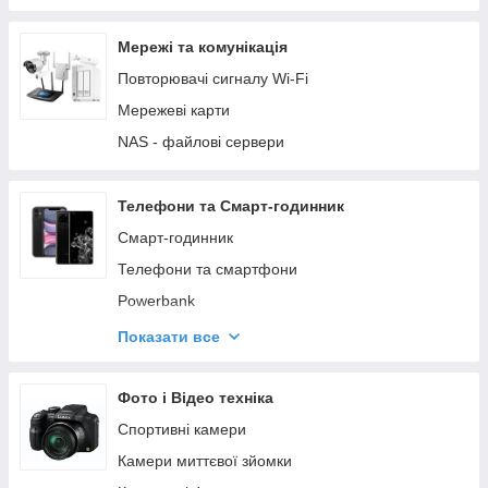
Пульти для ТВ
Інтернет - камери
Мережі та комунікація
Картки захоплення зображень
Повторювачі сигналу Wi-Fi
Зовнішні оптичні приводи
Мережеві карти
Ігрові контролери
NAS - файлові сервери
Телефони та Смарт-годинник
Смарт-годинник
Телефони та смартфони
Powerbank
Аксесуари для годинників
Показати все
Голосові асистенти
Mp3 плеєри
Фото і Відео техніка
Спортивні камери
Камери миттєвої зйомки