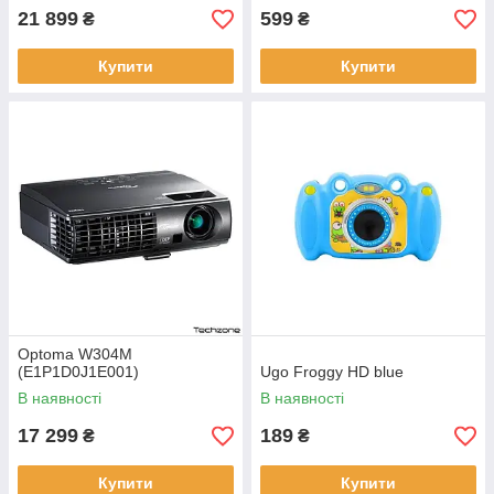
21 899
599
₴
₴
Купити
Купити
Optoma W304M
(E1P1D0J1E001)
Ugo Froggy HD blue
В наявності
В наявності
17 299
189
₴
₴
Купити
Купити