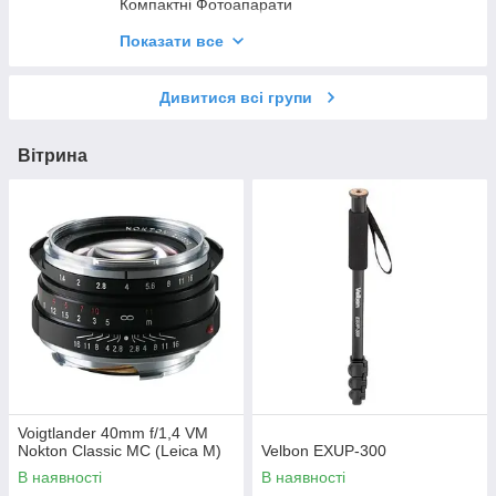
Компактні Фотоапарати
Картриджі миттєвої камери
Показати все
Дзеркальні фотоапарати
Дивитися всі групи
Фотофільтри
Об'єктиви
Вітрина
Бездзеркальні фотоапарати
Мікрофони для фотоапаратів і відеокамер
Voigtlander 40mm f/1,4 VM
Nokton Classic MC (Leica M)
Velbon EXUP-300
В наявності
В наявності