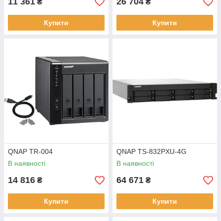
11 361
26 704
₴
₴
Купити
Купити
QNAP TR-004
QNAP TS-832PXU-4G
В наявності
В наявності
14 816
64 671
₴
₴
Купити
Купити