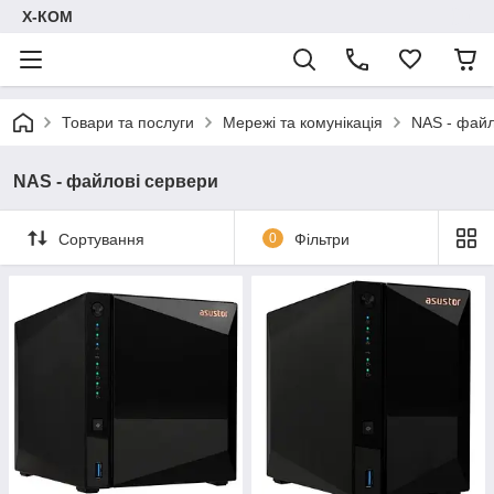
Х-КОМ
Товари та послуги
Мережі та комунікація
NAS - файл
NAS - файлові сервери
Сортування
0
Фільтри