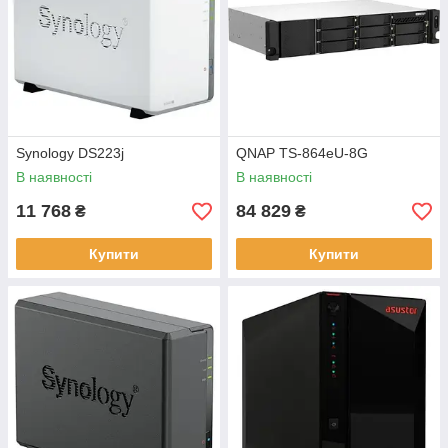
Synology DS223j
QNAP TS-864eU-8G
В наявності
В наявності
11 768
84 829
₴
₴
Купити
Купити