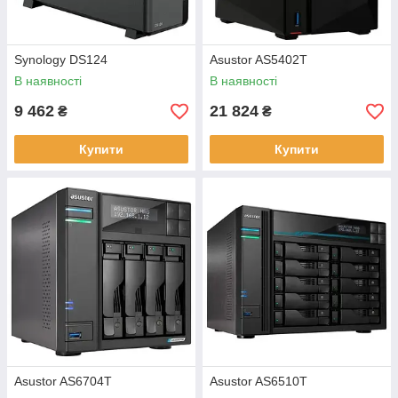
Synology DS124
Asustor AS5402T
В наявності
В наявності
9 462
21 824
₴
₴
Купити
Купити
Asustor AS6704T
Asustor AS6510T