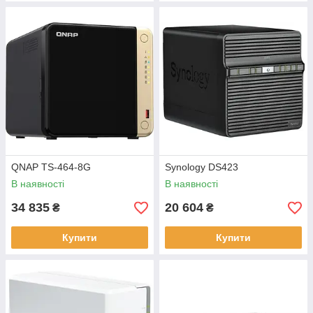
QNAP TS-464-8G
Synology DS423
В наявності
В наявності
34 835
20 604
₴
₴
Купити
Купити