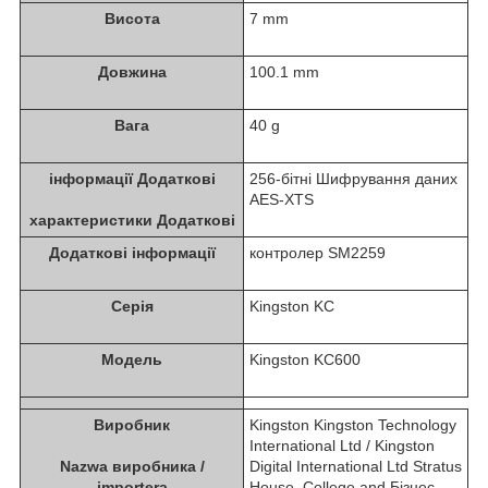
Висота
7 mm
Довжина
100.1 mm
Вага
40 g
інформації Додаткові
256-бітні Шифрування даних
AES-XTS
характеристики Додаткові
Додаткові інформації
контролер SM2259
Серія
Kingston KC
Модель
Kingston KC600
Виробник
Kingston Kingston Technology
International Ltd / Kingston
Nazwa виробника /
Digital International Ltd Stratus
importera
House, College and Бізнес