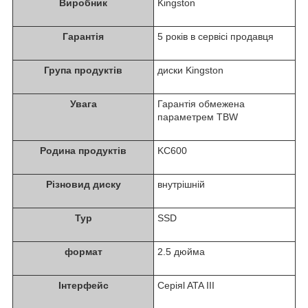
Виробник
Kingston
Гарантія
5 років в сервісі продавця
Група продуктів
диски Kingston
Увага
Гарантія обмежена
параметрем TBW
Родина продуктів
KC600
Різновид диску
внутрішній
Typ
SSD
формат
2.5 дюйма
Інтерфейс
Серіяl ATA III