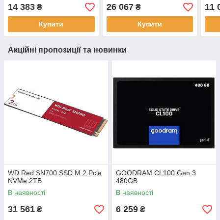
14 383
26 067
11 
₴
₴
Купити
Купити
Акційні пропозиції та новинки
WD Red SN700 SSD M.2 Pcie
GOODRAM CL100 Gen.3
NVMe 2TB
480GB
В наявності
В наявності
31 561
6 259
₴
₴