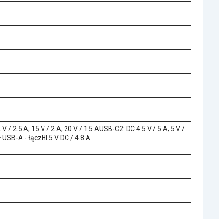
 V / 2.5 A, 15 V / 2 A, 20 V / 1.5 AUSB-C2: DC 4.5 V / 5 A, 5 V /
+ USB-A - łączНІ 5 V DC / 4.8 A