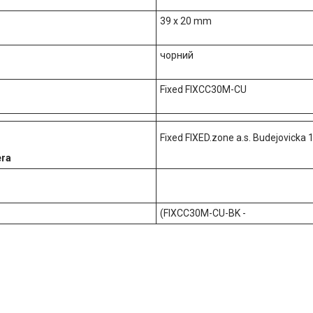
39 x 20 mm
чорний
Fixed FIXCC30M-CU
Fixed FIXED.zone a.s. Budejovicka
era
(FIXCC30M-CU-BK -