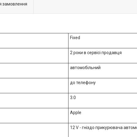
я замовлення
Fixed
2 роки в сервісі продавця
автомобільний
до телефону
3.0
Apple
12 V - гніздо прикурювача автом