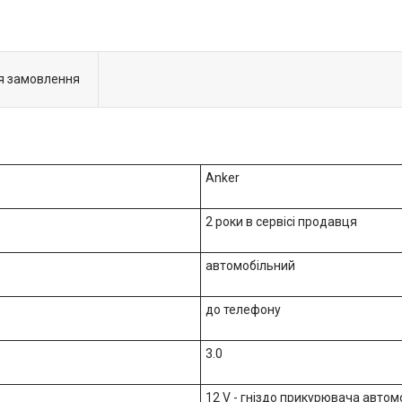
я замовлення
Anker
2 роки в сервісі продавця
автомобільний
до телефону
3.0
12 V - гніздо прикурювача автом