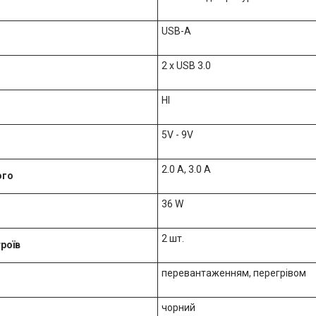
USB-A
2 x USB 3.0
НІ
5V - 9V
2.0 A, 3.0 A
ого
36 W
2 шт.
роїв
перевантаженням, перегрівом
чорний