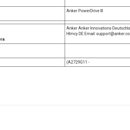
Anker PowerDrive III
Anker Anker Innovations Deutsch
НІmcy DE Email: support@anker.c
era
(A2729G11 -