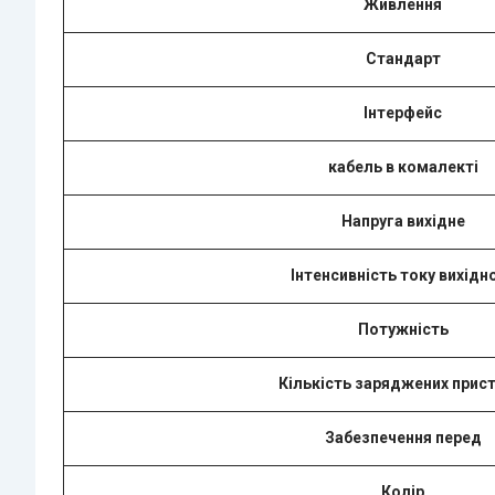
Живлення
Стандарт
Інтерфейс
кабель в комалекті
Напруга вихідне
Інтенсивність току вихідн
Потужність
Кількість заряджених прист
Забезпечення перед
Колір