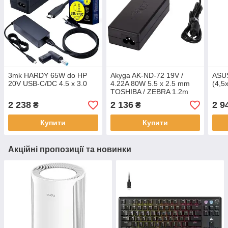
3mk HARDY 65W do HP
Akyga AK-ND-72 19V /
ASU
20V USB-C/DC 4.5 x 3.0
4.22A 80W 5.5 x 2.5 mm
(4,5
TOSHIBA / ZEBRA 1.2m
2 238
2 136
2 9
₴
₴
Купити
Купити
Акційні пропозиції та новинки