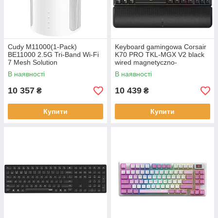
Cudy M11000(1-Pack)
Keyboard gamingowa Corsair
BE11000 2.5G Tri-Band Wi-Fi
K70 PRO TKL-MGX V2 black
7 Mesh Solution
wired magnetyczno-
mechaniczna backlitetlana
В наявності
В наявності
Black
10 357
10 439
₴
₴
Купити
Купити