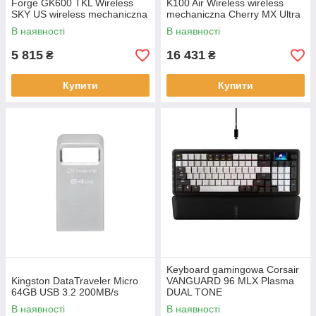
Forge GK600 TKL Wireless
K100 Air Wireless wireless
SKY US wireless mechaniczna
mechaniczna Cherry MX Ultra
backlitetlana white and Grey
Low Profile (Tactile)
В наявності
В наявності
backlitetlana Black
5 815
16 431
₴
₴
Купити
Купити
Keyboard gamingowa Corsair
Kingston DataTraveler Micro
VANGUARD 96 MLX Plasma
64GB USB 3.2 200MB/s
DUAL TONE
В наявності
В наявності