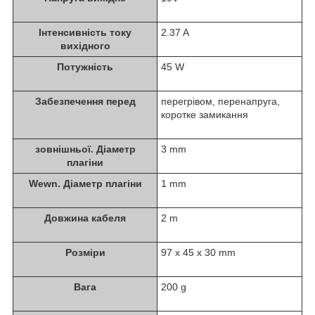
Інтенсивність току
2.37 A
вихідного
Потужність
45 W
Забезпечення перед
перегрівом, перенапруга,
коротке замикання
зовнішньої. Діаметр
3 mm
плагіни
Wewn. Діаметр плагіни
1 mm
Довжина кабеля
2 m
Розміри
97 x 45 x 30 mm
Вага
200 g