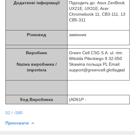
Додаткові інформації
Підходить до: Asus ZenBook
UX21E, UX31E, Acer
Chromebook 11, CB3-111, 13
CB5-311
Різновид
замінник
Виробник
Green Cell CSG S.A. ul. rtm.
Witolda Pileckiego 8 32-050
Nazwa виробника /
Skawina польща PL Email:
importera
support@greencell.glобидваl
Код Виробника
(AD61P -
52 / -580
Приховати