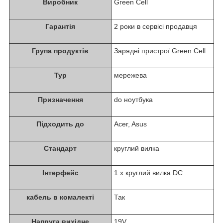
Виробник
Green Cell
Гарантія
2 роки в сервісі продавця
Група продуктів
Зарядні пристрої Green Cell
Typ
мережева
Призначення
do ноутбука
Підходить до
Acer, Asus
Стандарт
круглий вилка
Інтерфейс
1 x круглий вилка DC
кабель в комалекті
Так
Напруга вихідне
19V