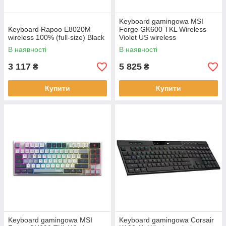
Keyboard gamingowa MSI
Keyboard Rapoo E8020M
Forge GK600 TKL Wireless
wireless 100% (full-size) Black
Violet US wireless
mechaniczna backlitetlana
В наявності
В наявності
white and pink
3 117
5 825
₴
₴
Купити
Купити
Keyboard gamingowa MSI
Keyboard gamingowa Corsair