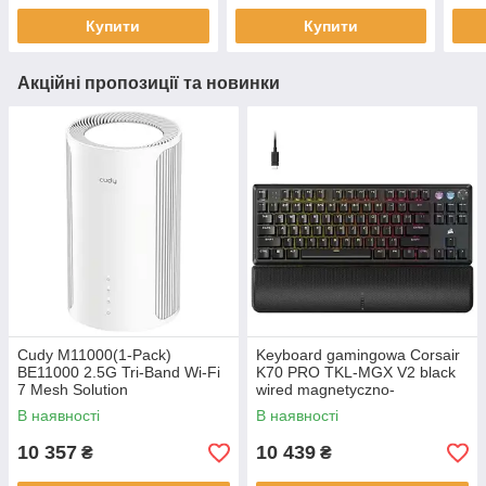
100 W
Купити
Купити
Акційні пропозиції та новинки
Cudy M11000(1-Pack)
Keyboard gamingowa Corsair
BE11000 2.5G Tri-Band Wi-Fi
K70 PRO TKL-MGX V2 black
7 Mesh Solution
wired magnetyczno-
mechaniczna backlitetlana
В наявності
В наявності
Black
10 357
10 439
₴
₴