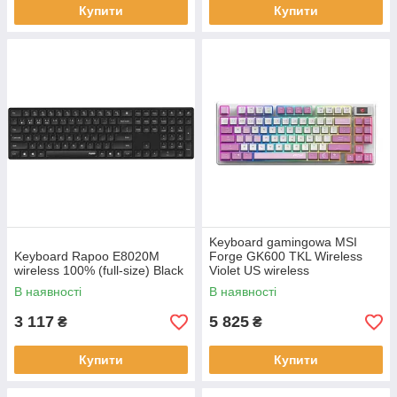
Купити
Купити
Keyboard gamingowa MSI
Keyboard Rapoo E8020M
Forge GK600 TKL Wireless
wireless 100% (full-size) Black
Violet US wireless
mechaniczna backlitetlana
В наявності
В наявності
white and pink
3 117
5 825
₴
₴
Купити
Купити