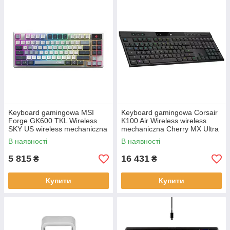
Keyboard gamingowa MSI
Keyboard gamingowa Corsair
Forge GK600 TKL Wireless
K100 Air Wireless wireless
SKY US wireless mechaniczna
mechaniczna Cherry MX Ultra
backlitetlana white and Grey
Low Profile (Tactile)
В наявності
В наявності
backlitetlana Black
5 815
16 431
₴
₴
Купити
Купити