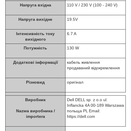
Напруга вхідна
110 V / 230 V (100 - 240 V)
Напруга вихідне
19.5V
Інтенсивність току
6.7 A
вихідного
Потужність
130 W
Додаткові інформації
кабель живлення
продаваний відокремлення
Різновид
оригінал
Виробник
Dell DELL sp. z o.o ul.
Inflancka 4A 00-189 Warszawa
Nazwa виробника /
польща PL Email:
importera
https://dell.com