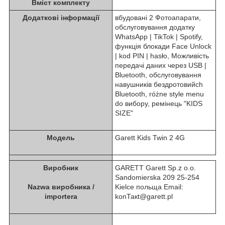
Вміст комплекту
Додаткові інформації
вбудовані 2 Фотоапарати,
обслуговування додатку
WhatsApp | TikTok | Spotify,
функція блокади Face Unlock
| kod PIN | hasło, Можливість
передачі даних через USB |
Bluetooth, обслуговування
навушників бездротовийch
Bluetooth, różne style menu
do вибору, ремінець "KIDS
SIZE"
Модель
Garett Kids Twin 2 4G
Виробник
GARETT Garett Sp.z o.o.
Sandomierska 209 25-254
Nazwa виробника /
Kielce польща Email:
importera
konТакt@garett.pl