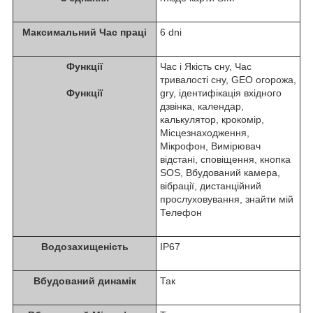
Максимальний Час праці
6 dni
Функції
Час i Якість сну, Час
тривалості сну, GEO огорожа,
Функції
gry, ідентифікація вхідного
дзвінка, календар,
калькулятор, крокомір,
Місцезнаходження,
Мікрофон, Вимірювач
відстані, сповіщення, кнопка
SOS, Вбудований камера,
вібрації, дистанційний
прослуховування, знайти мій
Телефон
Водозахищеність
IP67
Вбудований динамік
Так