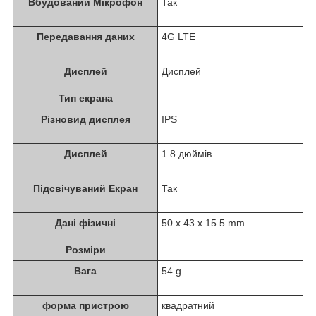
Вбудований Мікрофон
Так
Передавання даних
4G LTE
Дисплей
Дисплей
Тип екрана
Різновид дисплея
IPS
Дисплей
1.8 дюймів
Підсвічуваний Екран
Так
Дані фізичні
50 x 43 x 15.5 mm
Розміри
Вага
54 g
форма пристрою
квадратний