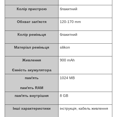
Колір пристрою
блакитний
Обхват зап'ястя
120-170 mm
Колір реміньця
блакитний
Матеріал реміньця
silikon
Живлення
900 mAh
Ємність акумулятора
пам'ять
1024 MB
пам'ять RAM
пам'ять внутрішня
8 GB
Інші характеристики
інструкція, кабель живлення