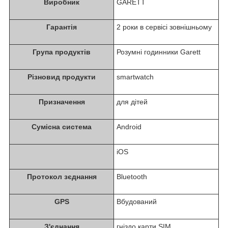
Виробник
GARETT
Гарантія
2 роки в сервісі зовнішньому
Група продуктів
Розумні годинники Garett
Різновид продукти
smartwatch
Призначення
для дітей
Сумісна система
Android
iOS
Протокол зєднання
Bluetooth
GPS
Вбудований
З'єднання
гніздо карти SIM