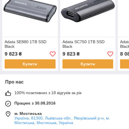
Adata SE880 1TB SSD
Adata SC750 1TB SSD
Adat
Black
Black
Blac
9 823
9 823
8 0
₴
₴
Купити
Купити
Про нас
100% позитивних з 18 відгуків за рік
Працює з 30.08.2016
м. Мостиська
Україна, 81300, Львівська обл., Яворівський р-н, м.
Мостиська, Мостиська, Україна