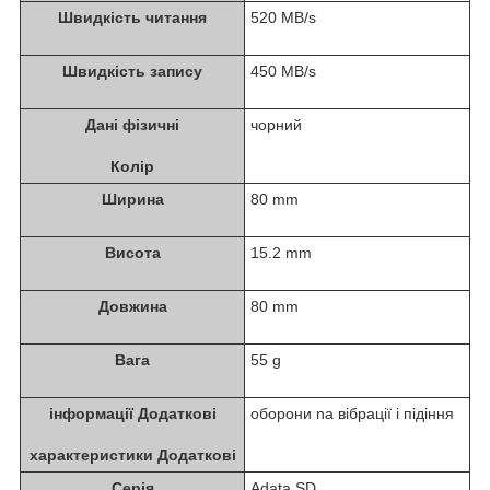
Швидкість читання
520 MB/s
Швидкість запису
450 MB/s
Дані фізичні
чорний
Колір
Ширина
80 mm
Висота
15.2 mm
Довжина
80 mm
Вага
55 g
інформації Додаткові
оборони na вібрації i підіння
характеристики Додаткові
Серія
Adata SD