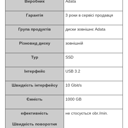
Виробник
Adata
Гарантія
3 роки в сервісі продавця
Група продуктів
диски зовнішнє Adata
Різновид диску
зовнішній
Typ
SSD
Інтерфейс
USB 3.2
Швидкість інтерфейсу
10 Gbit/s
Ємність
1000 GB
ефективність
не стосується obr./min.
Швидкість поворотня