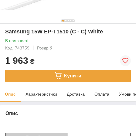
Samsung 15W EP-T1510 (C - C) White
В наявності
Код: 743759
Роздріб
1 963
₴
Купити
Опис
Характеристики
Доставка
Оплата
Умови п
Опис