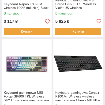
Keyboard gamingowa MSI
Keyboard Rapoo E8020M
Forge GK600 TKL Wireless
wireless 100% (full-size) Black
Violet US wireless
mechaniczna backlitetlana
В наявності
В наявності
white and pink
3 117
5 825
₴
₴
Купити
Купити
Keyboard gamingowa MSI
Keyboard gamingowa Corsair
Forge GK600 TKL Wireless
K100 Air Wireless wireless
SKY US wireless mechaniczna
mechaniczna Cherry MX Ultra
backlitetlana white and Grey
Low Profile (Tactile)