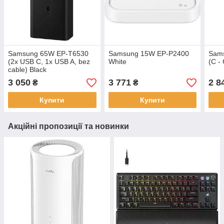
Samsung 65W EP-T6530
Samsung 15W EP-P2400
Sam
(2x USB C, 1x USB A, bez
White
(C -
cable) Black
3 050
3 771
2 8
₴
₴
Купити
Купити
Акційні пропозиції та новинки