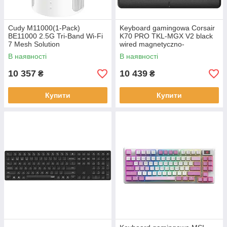
Cudy M11000(1-Pack)
Keyboard gamingowa Corsair
BE11000 2.5G Tri-Band Wi-Fi
K70 PRO TKL-MGX V2 black
7 Mesh Solution
wired magnetyczno-
mechaniczna backlitetlana
В наявності
В наявності
Black
10 357
10 439
₴
₴
Купити
Купити