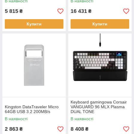
В наявності
В наявності
backlitetlana Black
5 815
16 431
₴
₴
Купити
Купити
Keyboard gamingowa Corsair
Kingston DataTraveler Micro
VANGUARD 96 MLX Plasma
64GB USB 3.2 200MB/s
DUAL TONE
В наявності
В наявності
2 863
8 408
₴
₴