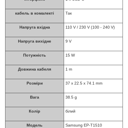
кабель в комалекті
Так
Напруга вхідна
110 V / 230 V (100 - 240 V)
Напруга вихідне
9 V
Потужність
15 W
Довжина кабеля
1 m
Розміри
37 x 22.5 x 74.1 mm
Вага
38.5 g
Колір
білий
Модель
Samsung EP-T1510