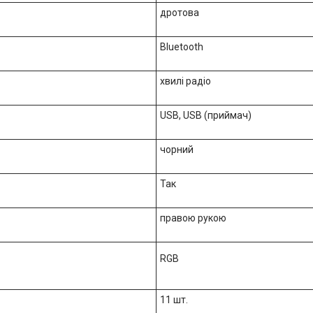
дротова
Bluetooth
хвилі радіо
USB, USB (приймач)
чорний
Так
правою рукою
RGB
11 шт.