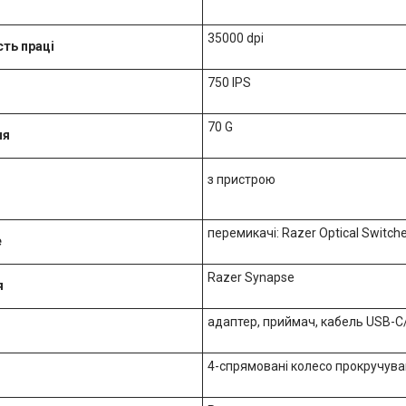
35000 dpi
ть праці
750 IPS
70 G
ня
з пристрою
перемикачі: Razer Optical Switche
e
Razer Synapse
я
адаптер, приймач, кабель USB-
4-спрямовані колесо прокручув