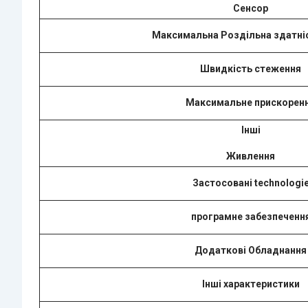
Сенсор
Максимальна Роздільна здатніс
Швидкість стеження
Максимальне прискорен
Інші
Живлення
Застосовані technologi
програмне забезпеченн
Додаткові Обладнання
Інші характеристики