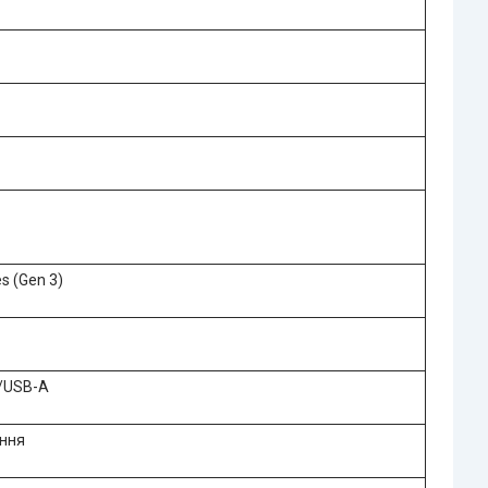
s (Gen 3)
C/USB-A
ання