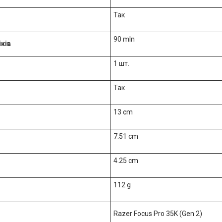
Так
90 mln
ків
1 шт.
Так
13 cm
7.51 cm
4.25 cm
112 g
Razer Focus Pro 35K (Gen 2)