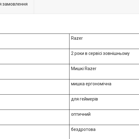
я замовлення
Razer
2 роки в сервісі зовнішньому
Мишкі Razer
мишка ергономічна
для геймерів
оптичний
бездротова