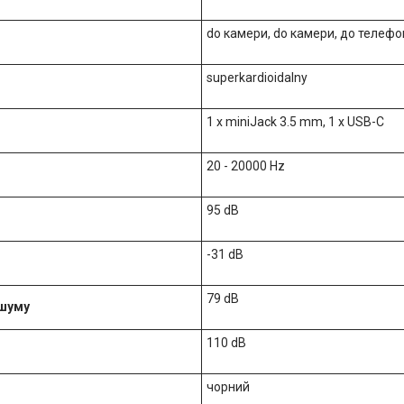
do камери, do камери, до телефо
superkardioidalny
1 x miniJack 3.5 mm, 1 x USB-C
20 - 20000 Hz
95 dB
-31 dB
79 dB
 шуму
110 dB
чорний