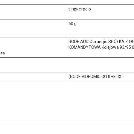
з пристрою
60 g
RODE AUDIOстанція SPÓŁKA Z 
KOMANDYTOWA Kolejowa 93/95 05-
era
(RODE VIDEOMIC GO II HELIX -