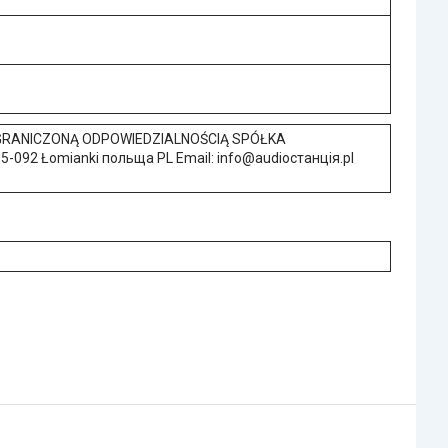
OGRANICZONĄ ODPOWIEDZIALNOŚCIĄ SPÓŁKA
092 Łomianki польща PL Email: info@audioстанція.pl