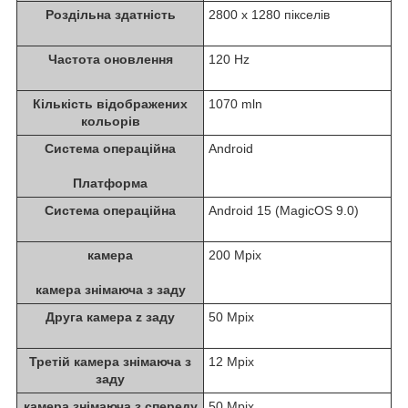
Роздільна здатність
2800 x 1280 пікселів
Частота оновлення
120 Hz
Кількість відображених
1070 mln
кольорів
Система операційна
Android
Платформа
Система операційна
Android 15 (MagicOS 9.0)
камера
200 Mpix
камера знімаюча з заду
Друга камера z заду
50 Mpix
Третій камера знімаюча з
12 Mpix
заду
камера знімаюча з спереду
50 Mpix