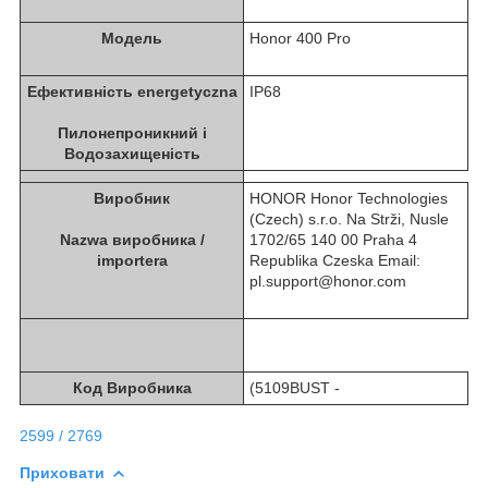
Модель
Honor 400 Pro
Ефективність energetyczna
IP68
Пилонепроникний i
Водозахищеність
Виробник
HONOR Honor Technologies
(Czech) s.r.o. Na Strži, Nusle
Nazwa виробника /
1702/65 140 00 Praha 4
importera
Republika Czeska Email:
pl.support@honor.com
Код Виробника
(5109BUST -
2599 / 2769
Приховати