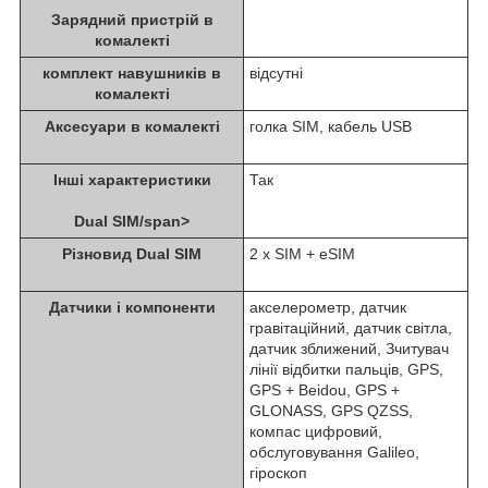
Зарядний пристрій в
комалекті
комплект навушників в
відсутні
комалекті
Аксесуари в комалекті
голка SIM, кабель USB
Інші характеристики
Так
Dual SIM/span>
Різновид Dual SIM
2 x SIM + eSIM
Датчики i компоненти
акселерометр, датчик
гравітаційний, датчик світла,
датчик зближений, Зчитувач
лінії відбитки пальців, GPS,
GPS + Beidou, GPS +
GLONASS, GPS QZSS,
компас цифровий,
обслуговування Galileo,
гіроскоп