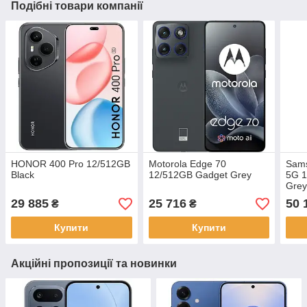
Подібні товари компанії
HONOR 400 Pro 12/512GB
Motorola Edge 70
Sams
Black
12/512GB Gadget Grey
5G 1
Grey
29 885
25 716
50 
₴
₴
Купити
Купити
Акційні пропозиції та новинки