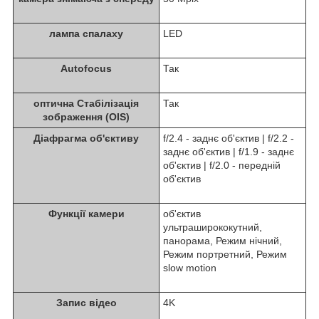
лампа спалаху
LED
Autofocus
Так
оптична Стабілізація
Так
зображення (OIS)
Діафрагма об'єктиву
f/2.4 - заднє об'єктив | f/2.2 -
заднє об'єктив | f/1.9 - заднє
об'єктив | f/2.0 - передній
об'єктив
Функції камери
об'єктив
ультраширококутний,
панорама, Режим нічний,
Режим портретний, Режим
slow motion
Запис відео
4K