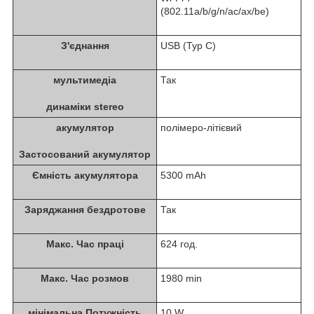
(802.11a/b/g/n/ac/ax/be)
З'єднання
USB (Typ C)
мультимедіа
Так
динаміки stereo
акумулятор
полімеро-літієвий
Застосований акумулятор
Ємність акумулятора
5300 mAh
Заряджання бездротове
Так
Макс. Час праці
624 год.
Макс. Час розмов
1980 min
мінімальна Потужність
10 W