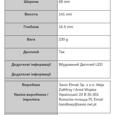
Ширина
68 mm
Висота
141 mm
Глибина
16.5 mm
Вага
230 g
Дисплей
Так
Додаткові інформації
Вбудований Дисплей LED
Додаткові інформації
Виробник
Savio Elmak Sp. z o.o. Aleja
ŻołНІrzy I Armii Wojska
Nazwa виробника /
Української 20 B 35-301
importera
Rzeszów польща PL Email:
handlowy@savio.net.pl