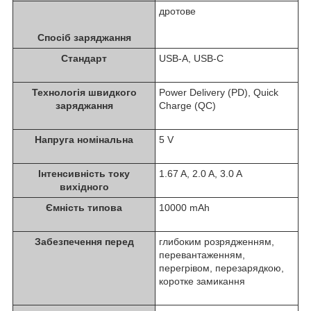
дротове
Спосіб заряджання
Стандарт
USB-A, USB-C
Технологія швидкого
Power Delivery (PD), Quick
заряджання
Charge (QC)
Напруга номінальна
5 V
Інтенсивність току
1.67 A, 2.0 A, 3.0 A
вихідного
Ємність типова
10000 mAh
Забезпечення перед
глибоким розрядженням,
перевантаженням,
перегрівом, перезарядкою,
коротке замикання