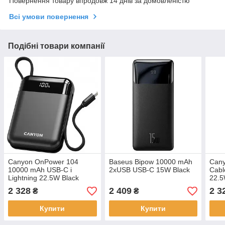
Повернення товару впродовж 14 днів за домовленістю
Всі умови повернення
Подібні товари компанії
Canyon OnPower 104
Baseus Bipow 10000 mAh
Can
10000 mAh USB-C i
2xUSB USB-C 15W Black
Cabl
Lightning 22.5W Black
22.5
2 328
2 409
2 3
₴
₴
Купити
Купити