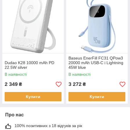
Baseus EnerFill FC31 QPow3
Dudao K28 10000 mAh PD
20000 mAh USB-C i Lightning
22.5W silver
45W blue
В наявності
В наявності
2 349
3 272
₴
₴
Купити
Купити
Про нас
100% позитивних з 18 відгуків за рік