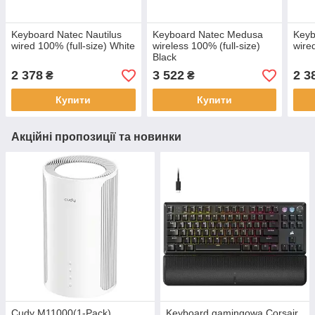
Keyboard Natec Nautilus
Keyboard Natec Medusa
Keyb
wired 100% (full-size) White
wireless 100% (full-size)
wire
Black
2 378
3 522
2 3
₴
₴
Купити
Купити
Акційні пропозиції та новинки
Cudy M11000(1-Pack)
Keyboard gamingowa Corsair