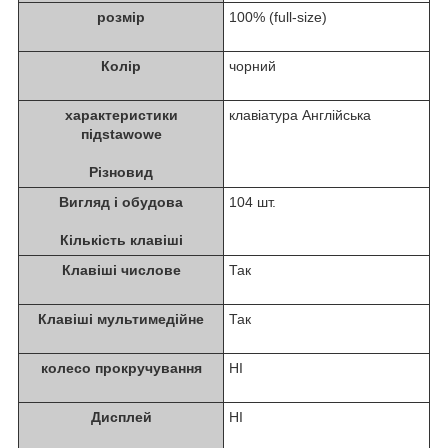
розмір
100% (full-size)
Колір
чорний
характеристики
клавіатура Англійська
підstawowe
Різновид
Вигляд i обудова
104 шт.
Кількість клавіші
Клавіші числове
Так
Клавіші мультимедійне
Так
колесо прокручування
НІ
Дисплей
НІ