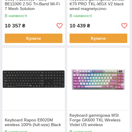
BE11000 2.5G Tri-Band Wi-Fi
K70 PRO TKL-MGX V2 black
7 Mesh Solution
wired magnetyczno-
mechaniczna backlitetlana
В наявності
В наявності
Black
10 357
10 439
₴
₴
Купити
Купити
Keyboard gamingowa MSI
Keyboard Rapoo E8020M
Forge GK600 TKL Wireless
wireless 100% (full-size) Black
Violet US wireless
mechaniczna backlitetlana
В наявності
В наявності