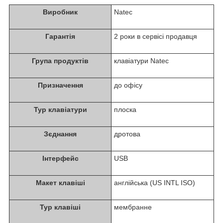
Виробник
Natec
Гарантія
2 роки в сервісі продавця
Група продуктів
клавіатури Natec
Призначення
до офісу
Typ клавіатури
плоска
Зєднання
дротова
Інтерфейс
USB
Макет клавіші
англійська (US INTL ISO)
Typ клавіші
мембранне