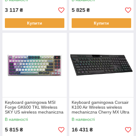
white and pink
3 117
5 825
₴
₴
Купити
Купити
Keyboard gamingowa MSI
Keyboard gamingowa Corsair
Forge GK600 TKL Wireless
K100 Air Wireless wireless
SKY US wireless mechaniczna
mechaniczna Cherry MX Ultra
backlitetlana white and Grey
Low Profile (Tactile)
В наявності
В наявності
backlitetlana Black
5 815
16 431
₴
₴