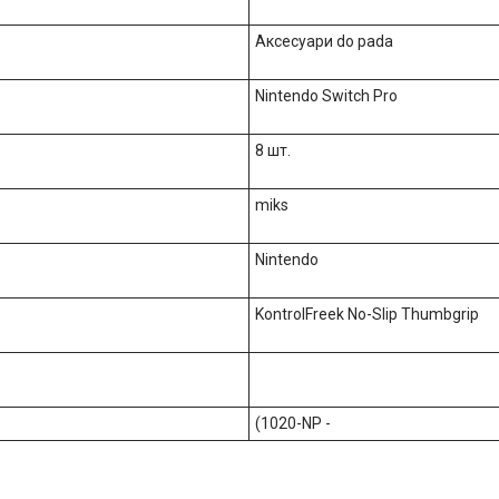
Аксесуари do pada
Nintendo Switch Pro
8 шт.
miks
Nintendo
KontrolFreek No-Slip Thumbgrip
(1020-NP -