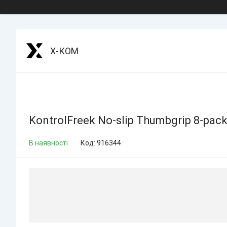
Х-КОМ
KontrolFreek No-slip Thumbgrip 8-pac
В наявності
Код:
916344