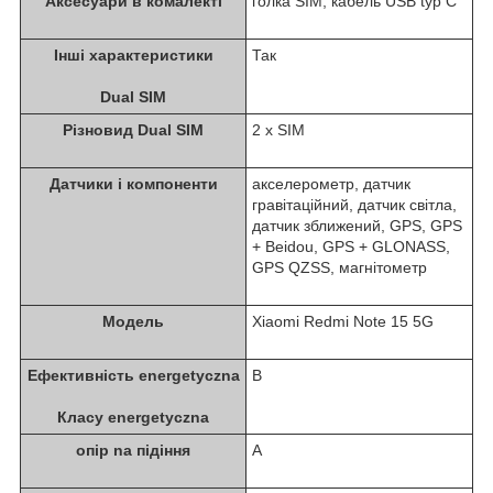
Аксесуари в комалекті
голка SIM, кабель USB typ C
Інші характеристики
Так
Dual SIM
Різновид Dual SIM
2 x SIM
Датчики i компоненти
акселерометр, датчик
гравітаційний, датчик світла,
датчик зближений, GPS, GPS
+ Beidou, GPS + GLONASS,
GPS QZSS, магнітометр
Модель
Xiaomi Redmi Note 15 5G
Ефективність energetyczna
B
Класу energetyczna
опір na підіння
A