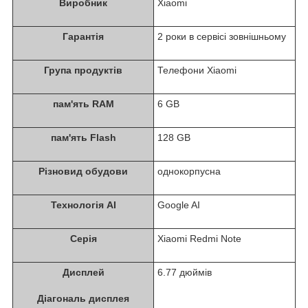
Виробник
Xiaomi
Гарантія
2 роки в сервісі зовнішньому
Група продуктів
Телефони Xiaomi
пам'ять RAM
6 GB
пам'ять Flash
128 GB
Різновид обудови
однокорпусна
Технологія AI
Google AI
Серія
Xiaomi Redmi Note
Дисплей
6.77 дюймів
Діагональ дисплея