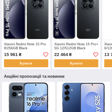
Xiaomi Redmi Note 15 Pro
Xiaomi Redmi Note 15 Pro+
Xiao
8/256GB Black
5G 12/512GB Black
6/12
15 961
22 464
13 
₴
₴
Купити
Купити
Акційні пропозиції та новинки