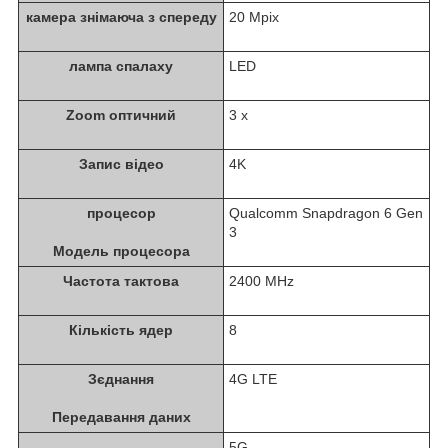
камера знімаюча з спереду
20 Mpix
лампа спалаху
LED
Zoom оптичний
3 x
Запис відео
4K
процесор
Qualcomm Snapdragon 6 Gen
3
Модель процесора
Частота тактова
2400 MHz
Кількість ядер
8
Зєднання
4G LTE
Передавання даних
5G