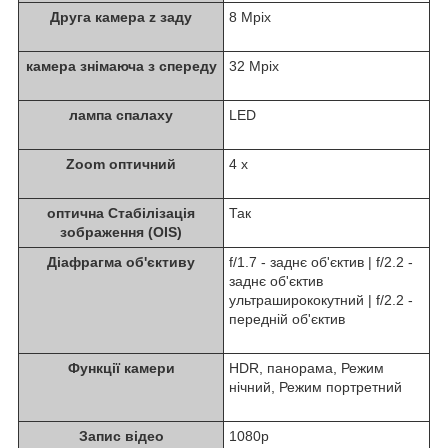
Друга камера z заду
8 Mpix
камера знімаюча з спереду
32 Mpix
лампа спалаху
LED
Zoom оптичний
4 x
оптична Стабілізація
Так
зображення (OIS)
Діафрагма об'єктиву
f/1.7 - заднє об'єктив | f/2.2 -
заднє об'єктив
ультраширококутний | f/2.2 -
передній об'єктив
Функції камери
HDR, панорама, Режим
нічний, Режим портретний
Запис відео
1080p