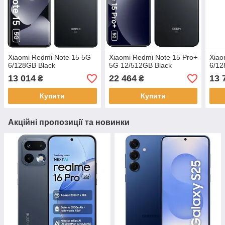
Xiaomi Redmi Note 15 5G
Xiaomi Redmi Note 15 Pro+
Xiao
6/128GB Black
5G 12/512GB Black
6/12
13 014
22 464
13 
₴
₴
Купити
Купити
Акційні пропозиції та новинки