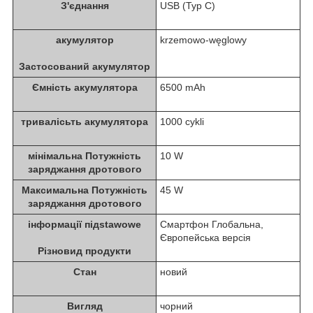
З'єднання
USB (Typ C)
акумулятор
krzemowo-węglowy
Застосований акумулятор
Ємність акумулятора
6500 mAh
тривалісьть акумулятора
1000 cykli
мінімальна Потужність
10 W
заряджання дротового
Максимальна Потужність
45 W
заряджання дротового
інформації підstawowe
Смартфон Глобальна,
Європейська версія
Різновид продукти
Стан
новий
Вигляд
чорний