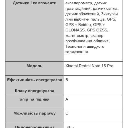
Датчики i компоненти
акселерометр, датчик
гравітаційний, датчик світла,
датчик зближений, Зчитувач
лінії відбитки пальців, GPS,
GPS + Beidou, GPS +
GLONASS, GPS QZSS,
магнітометр, сканер
розпізнавання обличчя,
Технологія швидкого
заряджання
Модель
Xiaomi Redmi Note 15 Pro
Ефективність energetyczna
B
Класу energetyczna
опір na підіння
A
Можливість naprawy
C
Пилонепроникний i
IP65