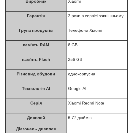
Виробник
Xiaomi
Гарантія
2 роки в сервісі зовнішньому
Група продуктів
Телефони Xiaomi
пам'ять RAM
8 GB
пам'ять Flash
256 GB
Різновид обудови
однокорпусна
Технологія AI
Google AI
Серія
Xiaomi Redmi Note
Дисплей
6.77 дюймів
Діагональ дисплея