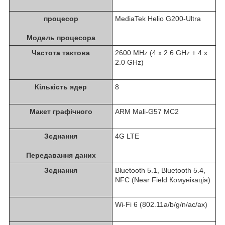
процесор
MediaTek Helio G200-Ultra
Модель процесора
Частота тактова
2600 MHz (4 x 2.6 GHz + 4 x
2.0 GHz)
Кількість ядер
8
Макет графічного
ARM Mali-G57 MC2
Зєднання
4G LTE
Передавання даних
Зєднання
Bluetooth 5.1, Bluetooth 5.4,
NFC (Near Field Комунікація)
Wi-Fi 6 (802.11a/b/g/n/ac/ax)