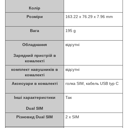
Колір
Розміри
163.22 x 76.29 x 7.96 mm
Вага
195 g
Обладнання
відсутні
Зарядний пристрій в
комалекті
комплект навушників в
відсутні
комалекті
Аксесуари в комалекті
голка SIM, кабель USB typ C
Інші характеристики
Так
Dual SIM
Різновид Dual SIM
2 x SIM