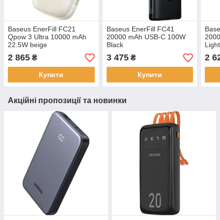
Baseus EnerFill FC21
Baseus EnerFill FC41
Base
Qpow 3 Ultra 10000 mAh
20000 mAh USB-C 100W
200
22.5W beige
Black
Ligh
2 865
3 475
2 6
₴
₴
Купити
Купити
Акційні пропозиції та новинки