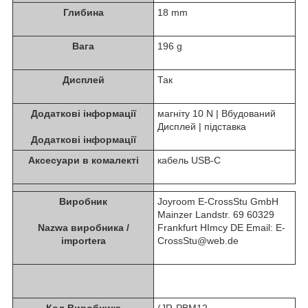
Глибина
18 mm
Вага
196 g
Дисплей
Так
Додаткові інформації
магнітy 10 N | Вбудований
Дисплей | підставка
Додаткові інформації
Аксесуари в комалекті
кабель USB-C
Виробник
Joyroom E-CrossStu GmbH
Mainzer Landstr. 69 60329
Nazwa виробника /
Frankfurt НІmcy DE Email: E-
importera
CrossStu@web.de
Код Виробника
(JR-PBM12 -