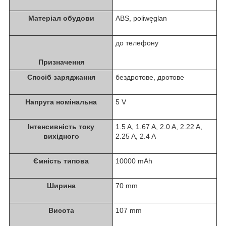
Матеріал обудови
ABS, poliwęglan
до телефону
Призначення
Спосіб заряджання
бездротове, дротове
Напруга номінальна
5 V
Інтенсивність току
1.5 A, 1.67 A, 2.0 A, 2.22 A,
вихідного
2.25 A, 2.4 A
Ємність типова
10000 mAh
Ширина
70 mm
Висота
107 mm