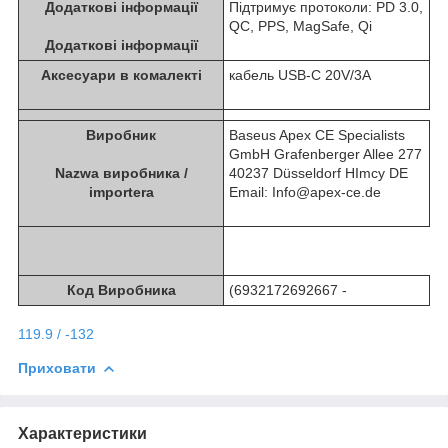
Додаткові інформації
Підтримує протоколи: PD 3.0,
QC, PPS, MagSafe, Qi
Додаткові інформації
Аксесуари в комалекті
кабель USB-C 20V/3A
Виробник
Baseus Apex CE Specialists
GmbH Grafenberger Allee 277
Nazwa виробника /
40237 Düsseldorf НІmcy DE
importera
Email: Info@apex-ce.de
Код Виробника
(6932172692667 -
119.9 / -132
Приховати
Характеристики