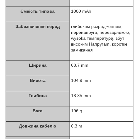
Ємність типова
1000 mAh
Забезпечення перед
глибоким розрядженням,
перенапруга, перезарядкою,
wysoką температурą, збут
високим Напругаm, коротке
замикання
Ширина
68.7 mm
Висота
104.9 mm
Глибина
18.35 mm
Вага
196 g
Довжина кабелю
0.3 m