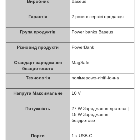
Виробник
Baseus
Гарантія
2 роки в сервісі продавця
Група продуктів
Power banks Baseus
Різновид продукти
PowerBank
Стандарт заряджання
MagSafe
бездротового
Технологія
полімерowo-літій-іонна
Напруга Максимальне
10 V
Потужність
27 W Заряджання дротове |
15 W Заряджання
бездротове
Порти
1 x USB-C