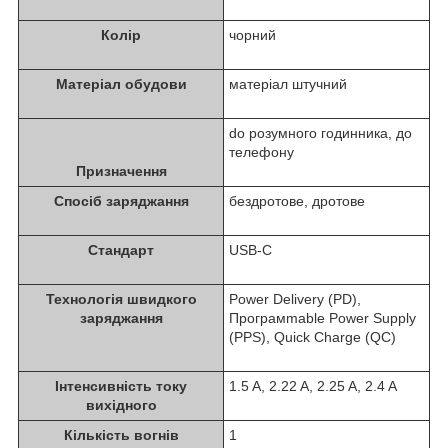
Колір
чорний
Матеріал обудови
матеріал штучний
do розумного годинника, до
телефону
Призначення
Спосіб заряджання
бездротове, дротове
Стандарт
USB-C
Технологія швидкого
Power Delivery (PD),
заряджання
Програмmable Power Supply
(PPS), Quick Charge (QC)
Інтенсивність току
1.5 A, 2.22 A, 2.25 A, 2.4 A
вихідного
Кількість вогнів
1