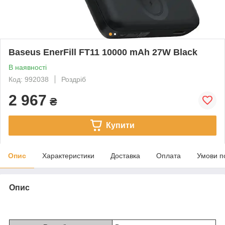
Baseus EnerFill FT11 10000 mAh 27W Black
В наявності
Код: 992038
Роздріб
2 967
₴
Купити
Опис
Характеристики
Доставка
Оплата
Умови п
Опис