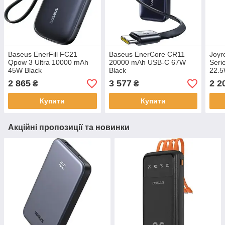
Baseus EnerFill FC21
Baseus EnerCore CR11
Joyr
Qpow 3 Ultra 10000 mAh
20000 mAh USB-C 67W
Seri
45W Black
Black
22.5
2 865
3 577
2 2
₴
₴
Купити
Купити
Акційні пропозиції та новинки