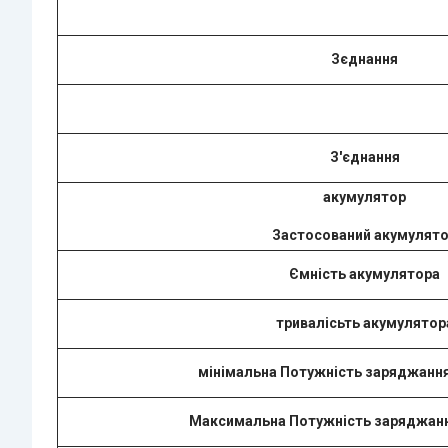
Зєднання
З'єднання
акумулятор
Застосований акумулят
Ємність акумулятора
тривалісьть акумулятор
мінімальна Потужність заряджанн
Максимальна Потужність заряджан