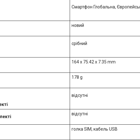
Смартфон Глобальна, Європейськ
новий
срібний
164 x 75.42 x 7.35 mm
178 g
відсутні
екті
відсутні
лекті
голка SIM, кабель USB