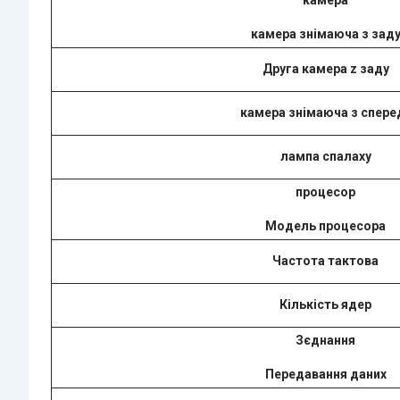
камера знімаюча з зад
Друга камера z заду
камера знімаюча з спере
лампа спалаху
процесор
Модель процесора
Частота тактова
Кількість ядер
Зєднання
Передавання даних