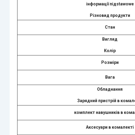
інформації підstawowe
Різновид продукти
Стан
Вигляд
Колір
Розміри
Вага
Обладнання
Зарядний пристрій в комал
комплект навушників в кома
Аксесуари в комалекті