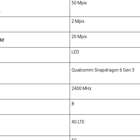
50 Mpix
у
2 Mpix
20 Mpix
ду
LED
Qualcomm Snapdragon 6 Gen 3
2400 MHz
8
4G LTE