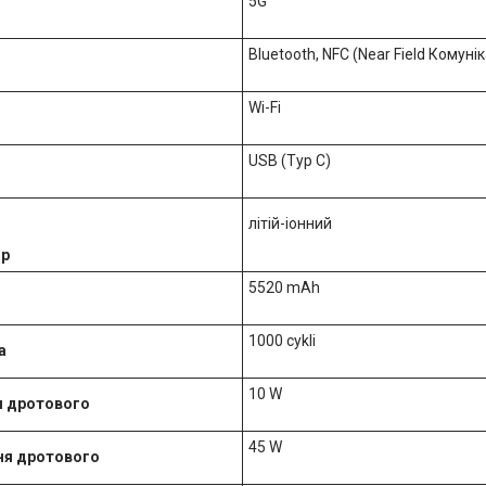
5G
Bluetooth, NFC (Near Field Комунік
Wi-Fi
USB (Typ C)
літій-іонний
ор
5520 mAh
1000 cykli
а
10 W
я дротового
45 W
ня дротового