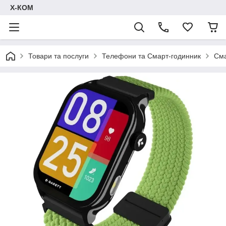
Х-КОМ
Товари та послуги
Телефони та Смарт-годинник
Сма