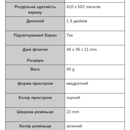
Роздільна здатність
410 x 502 пікселів
екрану
Дисплей
1.9 дюймів
Підсвічуваний Екран
Так
Дані фізичні
46 x 36 x 11 mm
Розміри
Вага
40 g
форма пристрою
квадратний
Колір пристрою
чорний
Ширина реміньця
22 mm
Колір реміньця
зелений