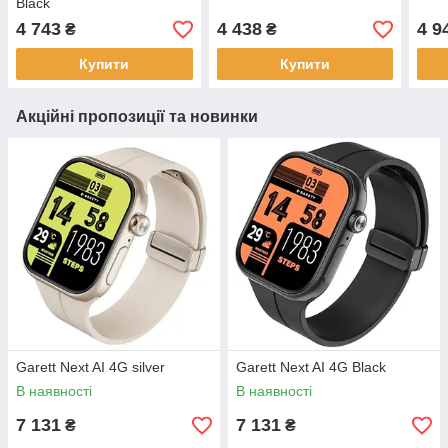
Black
4 743
4 438
4 9
₴
₴
Купити
Купити
Акційні пропозиції та новинки
Garett Next AI 4G silver
Garett Next AI 4G Black
В наявності
В наявності
7 131
7 131
₴
₴