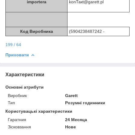
importera
konТакt@garett.pl
Код Виробника
(5904238487242 -
199 / 64
Приховати
Характеристики
Основні атрибути
Виробник
Garett
Тип
Розумні годинники
Користувацькі характеристики
Гаратния
24 Месяца
Зісковзання
Нове