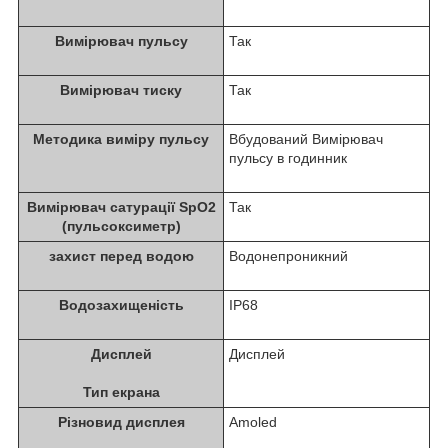
Вимірювач пульсу
Так
Вимірювач тиску
Так
Методика виміру пульсу
Вбудований Вимірювач
пульсу в годинник
Вимірювач сатурації SpO2
Так
(пульсоксиметр)
захист перед водою
Водонепроникний
Водозахищеність
IP68
Дисплей
Дисплей
Тип екрана
Різновид дисплея
Amoled