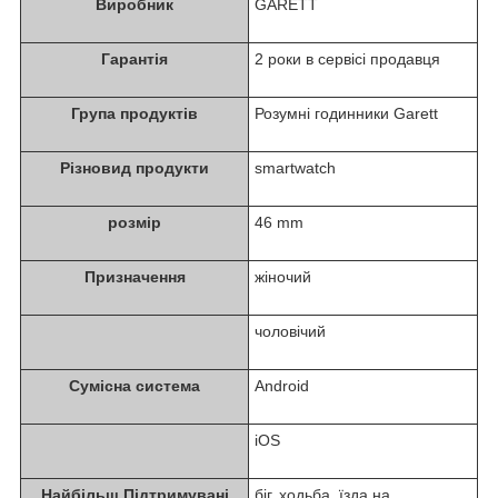
Виробник
GARETT
Гарантія
2 роки в сервісі продавця
Група продуктів
Розумні годинники Garett
Різновид продукти
smartwatch
розмір
46 mm
Призначення
жіночий
чоловічий
Сумісна система
Android
iOS
Найбільш Підтримувані
біг, ходьба, їзда на