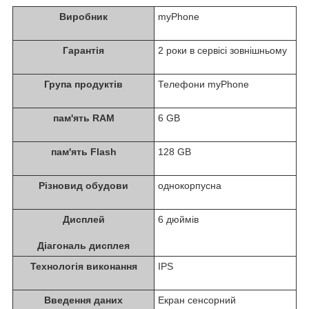
Виробник
myPhone
Гарантія
2 роки в сервісі зовнішньому
Група продуктів
Телефони myPhone
пам'ять RAM
6 GB
пам'ять Flash
128 GB
Різновид обудови
однокорпусна
Дисплей
6 дюймів
Діагональ дисплея
Технологія виконання
IPS
Введення даних
Екран сенсорний