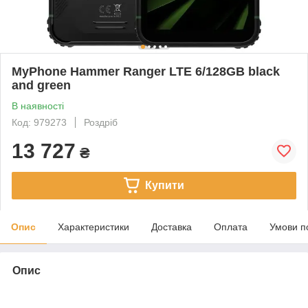
MyPhone Hammer Ranger LTE 6/128GB black
and green
В наявності
Код: 979273
Роздріб
13 727
₴
Купити
Опис
Характеристики
Доставка
Оплата
Умови п
Опис