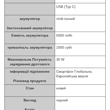
USB (Typ C)
акумулятор
літій-іонний
Застосований акумулятор
Ємність акумулятора
5000 mAh
тривалісьть акумулятора
1000 cykli
Максимальна Потужність
30 W
заряджання дротового
інформації підstawowe
Смартфон Глобальна,
Європейська версія
Різновид продукти
Стан
новий
Вигляд
чорний
Колір