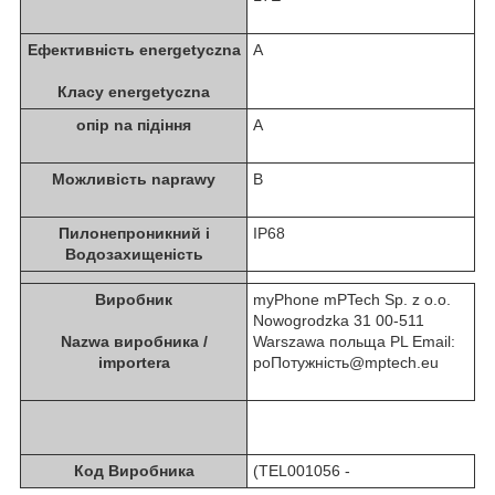
Ефективність energetyczna
A
Класу energetyczna
опір na підіння
A
Можливість naprawy
B
Пилонепроникний i
IP68
Водозахищеність
Виробник
myPhone mPTech Sp. z o.o.
Nowogrodzka 31 00-511
Nazwa виробника /
Warszawa польща PL Email:
importera
poПотужність@mptech.eu
Код Виробника
(TEL001056 -