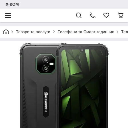
Х-КОМ
Товари та послуги
Телефони та Смарт-годинник
Тел