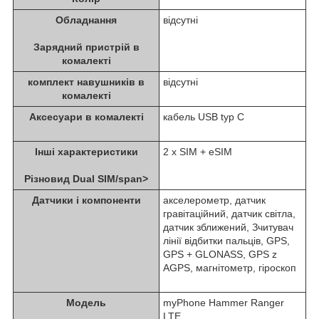
Обладнання
відсутні
Зарядний пристрій в
комалекті
комплект навушників в
відсутні
комалекті
Аксесуари в комалекті
кабель USB typ C
Інші характеристики
2 x SIM + eSIM
Різновид Dual SIM/span>
Датчики i компоненти
акселерометр, датчик
гравітаційний, датчик світла,
датчик зближений, Зчитувач
лінії відбитки пальців, GPS,
GPS + GLONASS, GPS z
AGPS, магнітометр, гіроскоп
Модель
myPhone Hammer Ranger
LTE