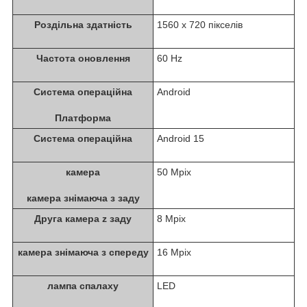
Роздільна здатність
1560 x 720 пікселів
Частота оновлення
60 Hz
Система операційна
Android
Платформа
Система операційна
Android 15
камера
50 Mpix
камера знімаюча з заду
Друга камера z заду
8 Mpix
камера знімаюча з спереду
16 Mpix
лампа спалаху
LED