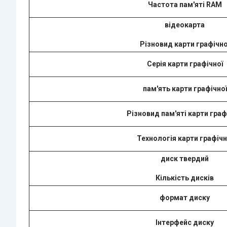
Частота пам'яті RAM
відеокарта
Різновид карти графічно
Серія карти графічної
пам'ять карти графічної
Різновид пам'яті карти граф
Технологія карти графічн
диск твердий
Кількість дисків
формат диску
Інтерфейс диску