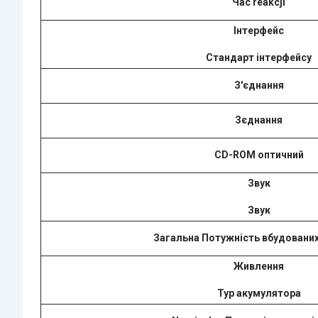
Час reakcji
Інтерфейс
Стандарт інтерфейсу
З'єднання
Зєднання
CD-ROM оптичний
Звук
Звук
Загальна Потужність вбудовани
Живлення
Typ акумулятора