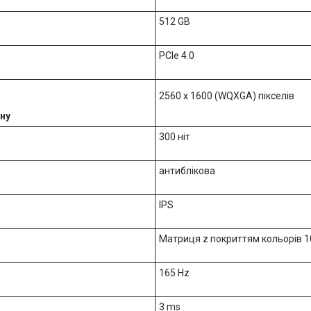
512 GB
PCIe 4.0
2560 x 1600 (WQXGA) пікселів
ну
300 ніт
антиблікова
IPS
Матриця z покриттям кольорів 1
165 Hz
3 ms