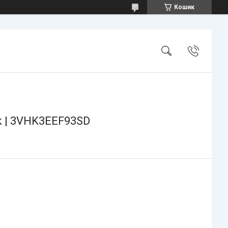
Кошик
ack | 3VHK3EEF93SD