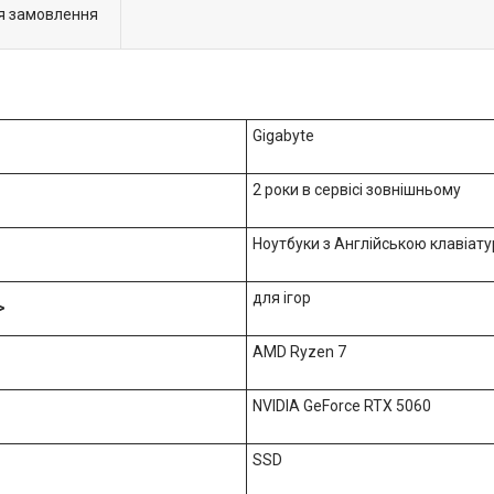
я замовлення
Gigabyte
2 роки в сервісі зовнішньому
Ноутбуки з Англійською клавіату
для ігор
>
AMD Ryzen 7
NVIDIA GeForce RTX 5060
SSD