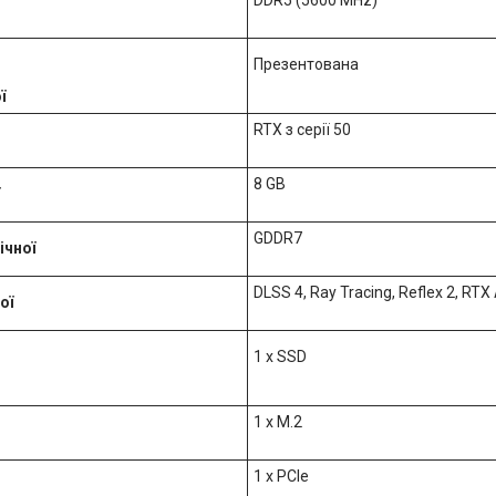
Презентована
ї
RTX з серії 50
8 GB
GDDR7
ічної
DLSS 4, Ray Tracing, Reflex 2, RTX 
ої
1 x SSD
1 x M.2
1 x PCIe