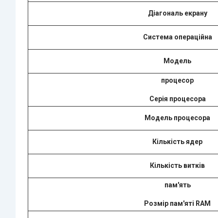
Діагональ екрану
Система операційна
Модель
процесор
Серія процесора
Модель процесора
Кількість ядер
Кількість витків
пам'ять
Розмір пам'яті RAM