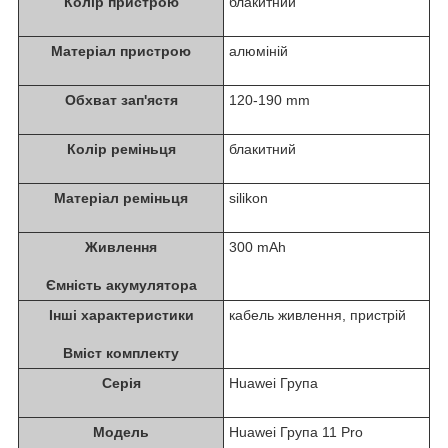
Колір пристрою
блакитний
Матеріал пристрою
алюміній
Обхват зап'ястя
120-190 mm
Колір реміньця
блакитний
Матеріал реміньця
silikon
Живлення
300 mAh
Ємність акумулятора
Інші характеристики
кабель живлення, пристрій
Вміст комплекту
Серія
Huawei Група
Модель
Huawei Група 11 Pro