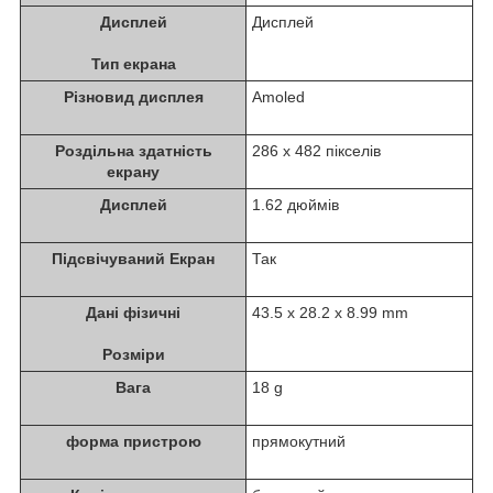
Дисплей
Дисплей
Тип екрана
Різновид дисплея
Amoled
Роздільна здатність
286 x 482 пікселів
екрану
Дисплей
1.62 дюймів
Підсвічуваний Екран
Так
Дані фізичні
43.5 x 28.2 x 8.99 mm
Розміри
Вага
18 g
форма пристрою
прямокутний