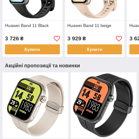
Huawei Band 11 Black
Huawei Band 11 beige
Huaw
3 726
3 929
3 6
₴
₴
Купити
Купити
Акційні пропозиції та новинки