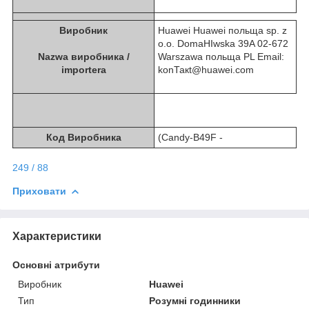
Виробник
Huawei Huawei польща sp. z
o.o. DomaНІwska 39A 02-672
Nazwa виробника /
Warszawa польща PL Email:
importera
konТакt@huawei.com
Код Виробника
(Candy-B49F -
249 / 88
Приховати
Характеристики
Основні атрибути
Виробник
Huawei
Тип
Розумні годинники