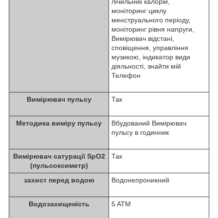
лічильник калорій,
моніторинг циклу
менструального періоду,
моніторинг рівня напруги,
Вимірювач відстані,
сповіщення, управління
музикою, індикатор види
діяльності, знайти мій
Телефон
Вимірювач пульсу
Так
Методика виміру пульсу
Вбудований Вимірювач
пульсу в годинник
Вимірювач сатурації SpO2
Так
(пульсоксиметр)
захист перед водою
Водонепроникний
Водозахищеність
5 ATM