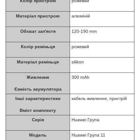
Колір пристрою
рожевий
Матеріал пристрою
алюміній
Обхват зап'ястя
120-190 mm
Колір реміньця
рожевий
Матеріал реміньця
silikon
Живлення
300 mAh
Ємність акумулятора
Інші характеристики
кабель живлення, пристрій
Вміст комплекту
Серія
Huawei Група
Модель
Huawei Група 11