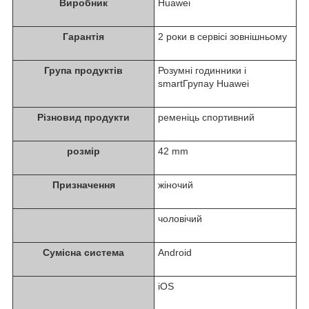
Виробник
Huawei
Гарантія
2 роки в сервісі зовнішньому
Група продуктів
Розумні годинники i
smartГрупаy Huawei
Різновид продукти
ременіць спортивний
розмір
42 mm
Призначення
жіночий
чоловічий
Сумісна система
Android
iOS