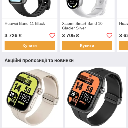
Huawei Band 11 Black
Xiaomi Smart Band 10
Huaw
Glacier Silver
3 726
3 705
3 6
₴
₴
Купити
Купити
Акційні пропозиції та новинки