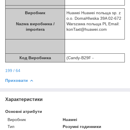
Виробник
Huawei Huawei польща sp. z
o.o. DomaНІwska 39A 02-672
Nazwa виробника /
Warszawa польща PL Email:
importera
konТакt@huawei.com
Код Виробника
(Candy-B29F -
199 / 64
Приховати
Характеристики
Основні атрибути
Виробник
Huawei
Тип
Розумні годинники