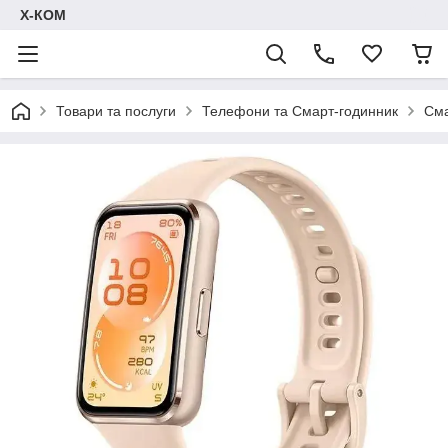
Х-КОМ
Товари та послуги
Телефони та Смарт-годинник
Сма