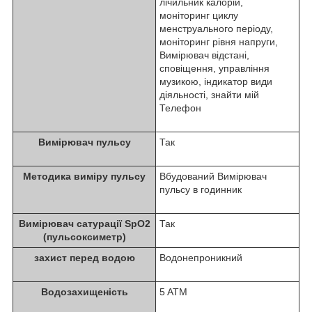
лічильник калорій,
моніторинг циклу
менструального періоду,
моніторинг рівня напруги,
Вимірювач відстані,
сповіщення, управління
музикою, індикатор види
діяльності, знайти мій
Телефон
Вимірювач пульсу
Так
Методика виміру пульсу
Вбудований Вимірювач
пульсу в годинник
Вимірювач сатурації SpO2
Так
(пульсоксиметр)
захист перед водою
Водонепроникний
Водозахищеність
5 ATM