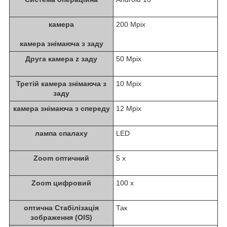
камера
200 Mpix
камера знімаюча з заду
Друга камера z заду
50 Mpix
Третій камера знімаюча з
10 Mpix
заду
камера знімаюча з спереду
12 Mpix
лампа спалаху
LED
Zoom оптичний
5 x
Zoom цифровий
100 x
оптична Стабілізація
Так
зображення (OIS)