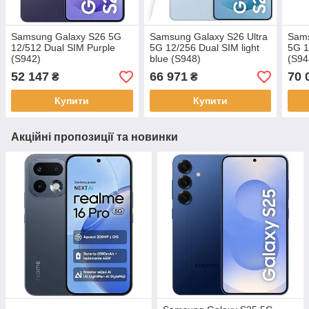
Samsung Galaxy S26 5G
Samsung Galaxy S26 Ultra
Sams
12/512 Dual SIM Purple
5G 12/256 Dual SIM light
5G 1
(S942)
blue (S948)
(S94
52 147
66 971
70 
₴
₴
Купити
Купити
Акційні пропозиції та новинки