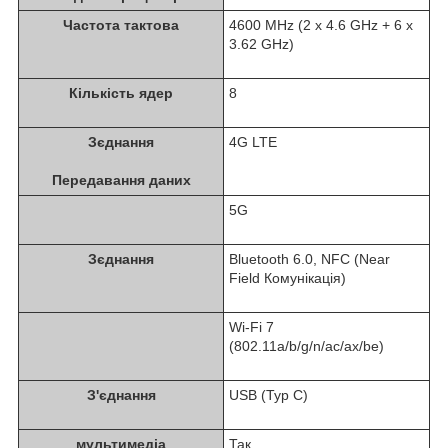
Частота тактова
4600 MHz (2 x 4.6 GHz + 6 x
3.62 GHz)
Кількість ядер
8
Зєднання
4G LTE
Передавання даних
5G
Зєднання
Bluetooth 6.0, NFC (Near
Field Комунікація)
Wi-Fi 7
(802.11a/b/g/n/ac/ax/be)
З'єднання
USB (Typ C)
мультимедіа
Так