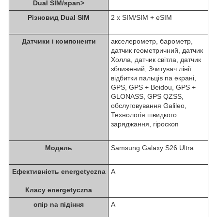
Dual SIM/span>
Різновид Dual SIM
2 x SIM/SIM + eSIM
Датчики i компоненти
акселерометр, барометр,
датчик геометричний, датчик
Холла, датчик світла, датчик
зближений, Зчитувач лінії
відбитки пальців na екрані,
GPS, GPS + Beidou, GPS +
GLONASS, GPS QZSS,
обслуговування Galileo,
Технологія швидкого
заряджання, гіроскоп
Модель
Samsung Galaxy S26 Ultra
Ефективність energetyczna
A
Класу energetyczna
опір na підіння
A