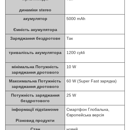
динаміки stereo
акумулятор
5000 mAh
Ємність акумулятора
Заряджання бездротове
Так
тривалісьть акумулятора
1200 cykli
мінімальна Потужність
10 W
заряджання дротового
Максимальна Потужність
60 W (Super Fast зарядка)
заряджання дротового
Потужність заряджання
25 W
бездротового
інформації підstawowe
Смартфон Глобальна,
Європейська версія
Різновид продукти
Стан
новий