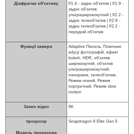
Діафрагма об'єктиву
f/1.4 - заднє об'єктив | f/1.9 -
заднє об'єктив
ультраширококутний | f/2.2 -
заднє телеоб'єктив | f/2.9 -
заднє телеоб'єктив | f/2.2 -
передній об'єктив
Функції камери
Adaptive Піксель, Помічник
edycji фотографій, ефект
bokeh, HDR, об'єктив
ширококутній, об'єктив
ультраширококутний,
панорама, телеоб'єктив,
Режим нічний, Режим
портретний, Режим slow
motion
Запис відео
8K
процесор
Snapdragon 8 Elite Gen 5
Модель процесора