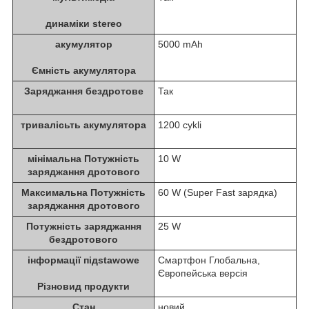
динаміки stereo
акумулятор
5000 mAh
Ємність акумулятора
Заряджання бездротове
Так
тривалісьть акумулятора
1200 cykli
мінімальна Потужність
10 W
заряджання дротового
Максимальна Потужність
60 W (Super Fast зарядка)
заряджання дротового
Потужність заряджання
25 W
бездротового
інформації підstawowe
Смартфон Глобальна,
Європейська версія
Різновид продукти
Стан
новий