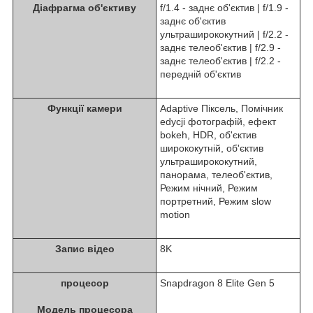
Діафрагма об'єктиву
f/1.4 - заднє об'єктив | f/1.9 -
заднє об'єктив
ультраширококутний | f/2.2 -
заднє телеоб'єктив | f/2.9 -
заднє телеоб'єктив | f/2.2 -
передній об'єктив
Функції камери
Adaptive Піксель, Помічник
edycji фотографій, ефект
bokeh, HDR, об'єктив
ширококутній, об'єктив
ультраширококутний,
панорама, телеоб'єктив,
Режим нічний, Режим
портретний, Режим slow
motion
Запис відео
8K
процесор
Snapdragon 8 Elite Gen 5
Модель процесора