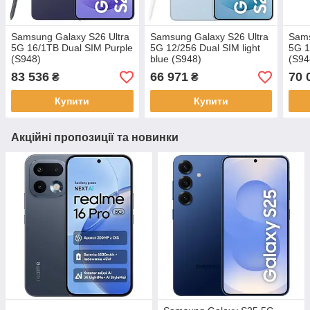
Samsung Galaxy S26 Ultra
Samsung Galaxy S26 Ultra
Sams
5G 16/1TB Dual SIM Purple
5G 12/256 Dual SIM light
5G 1
(S948)
blue (S948)
(S94
83 536
66 971
70 
₴
₴
Купити
Купити
Акційні пропозиції та новинки