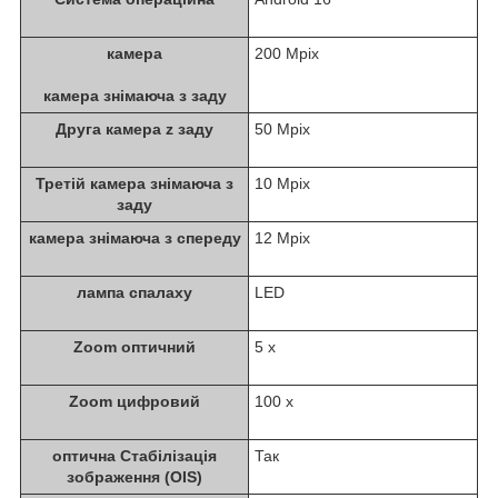
камера
200 Mpix
камера знімаюча з заду
Друга камера z заду
50 Mpix
Третій камера знімаюча з
10 Mpix
заду
камера знімаюча з спереду
12 Mpix
лампа спалаху
LED
Zoom оптичний
5 x
Zoom цифровий
100 x
оптична Стабілізація
Так
зображення (OIS)