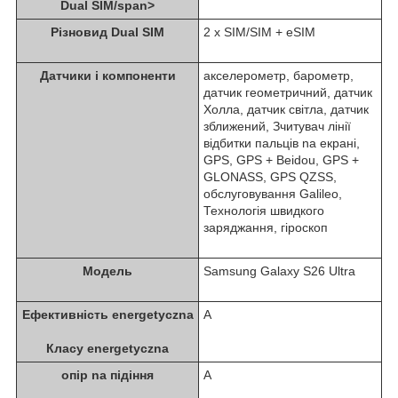
Dual SIM/span>
Різновид Dual SIM
2 x SIM/SIM + eSIM
Датчики i компоненти
акселерометр, барометр,
датчик геометричний, датчик
Холла, датчик світла, датчик
зближений, Зчитувач лінії
відбитки пальців na екрані,
GPS, GPS + Beidou, GPS +
GLONASS, GPS QZSS,
обслуговування Galileo,
Технологія швидкого
заряджання, гіроскоп
Модель
Samsung Galaxy S26 Ultra
Ефективність energetyczna
A
Класу energetyczna
опір na підіння
A