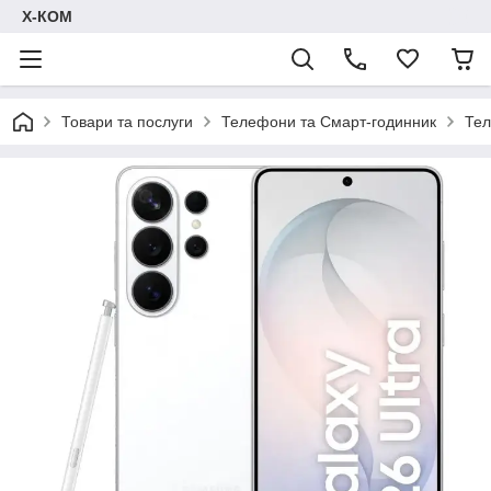
Х-КОМ
Товари та послуги
Телефони та Смарт-годинник
Тел