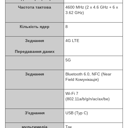
Частота тактова
4600 MHz (2 x 4.6 GHz + 6 x
3.62 GHz)
Кількість ядер
8
Зєднання
4G LTE
Передавання даних
5G
Зєднання
Bluetooth 6.0, NFC (Near
Field Комунікація)
Wi-Fi 7
(802.11a/b/g/n/ac/ax/be)
З'єднання
USB (Typ C)
мультимедіа
Так