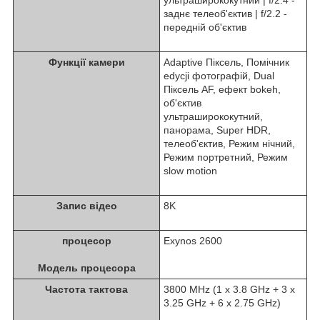
заднє телеоб'єктив | f/2.2 -
передній об'єктив
Функції камери
Adaptive Піксель, Помічник
edycji фотографій, Dual
Піксель AF, ефект bokeh,
об'єктив
ультраширококутний,
панорама, Super HDR,
телеоб'єктив, Режим нічний,
Режим портретний, Режим
slow motion
Запис відео
8K
процесор
Exynos 2600
Модель процесора
Частота тактова
3800 MHz (1 x 3.8 GHz + 3 x
3.25 GHz + 6 x 2.75 GHz)