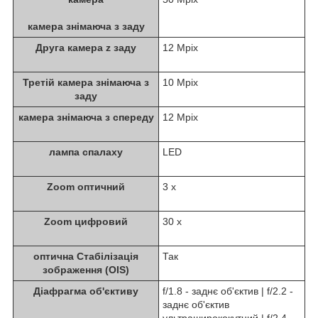
камера знімаюча з заду
Друга камера z заду
12 Mpix
Третій камера знімаюча з
10 Mpix
заду
камера знімаюча з спереду
12 Mpix
лампа спалаху
LED
Zoom оптичний
3 x
Zoom цифровий
30 x
оптична Стабілізація
Так
зображення (OIS)
Діафрагма об'єктиву
f/1.8 - заднє об'єктив | f/2.2 -
заднє об'єктив
ультраширококутний | f/2.4 -