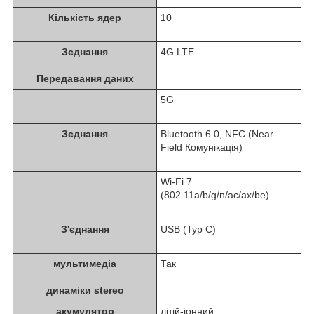
Кількість ядер
10
Зєднання
4G LTE
Передавання даних
5G
Зєднання
Bluetooth 6.0, NFC (Near
Field Комунікація)
Wi-Fi 7
(802.11a/b/g/n/ac/ax/be)
З'єднання
USB (Typ C)
мультимедіа
Так
динаміки stereo
акумулятор
літій-іонний