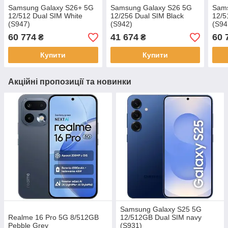
Samsung Galaxy S26+ 5G
Samsung Galaxy S26 5G
Sams
12/512 Dual SIM White
12/256 Dual SIM Black
12/5
(S947)
(S942)
(S94
60 774
41 674
60 
₴
₴
Купити
Купити
Акційні пропозиції та новинки
Samsung Galaxy S25 5G
Realme 16 Pro 5G 8/512GB
12/512GB Dual SIM navy
Pebble Grey
(S931)