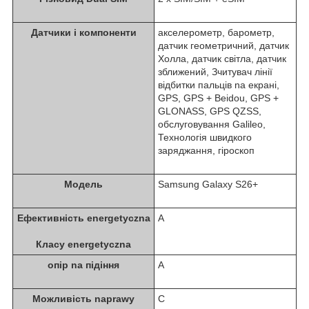
Датчики i компоненти
акселерометр, барометр,
датчик геометричний, датчик
Холла, датчик світла, датчик
зближений, Зчитувач лінії
відбитки пальців na екрані,
GPS, GPS + Beidou, GPS +
GLONASS, GPS QZSS,
обслуговування Galileo,
Технологія швидкого
заряджання, гіроскоп
Модель
Samsung Galaxy S26+
Ефективність energetyczna
A
Класу energetyczna
опір na підіння
A
Можливість naprawy
C