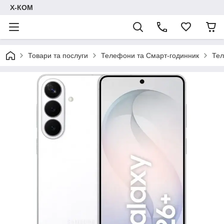
Х-КОМ
Товари та послуги
Телефони та Смарт-годинник
Тел