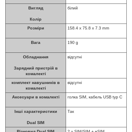
Вигляд
білий
Колір
Розміри
158.4 x 75.8 x 7.3 mm
Вага
190 g
Обладнання
відсутні
Зарядний пристрій в
комалекті
комплект навушників в
відсутні
комалекті
Аксесуари в комалекті
голка SIM, кабель USB typ C
Інші характеристики
Так
Dual SIM
Різновид Dual SIM
2 x SIM/SIM + eSIM