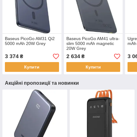
Baseus PicoGo AM31 Qi2
Baseus PicoGo AM41 ultra-
Ugre
5000 mAh 20W Grey
slim 5000 mAh magnetic
mAh
20W Grey
3 374
2 634
3 0
₴
₴
Купити
Купити
Акційні пропозиції та новинки