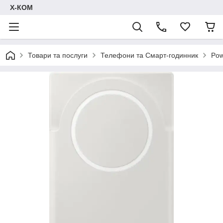
Х-КОМ
Товари та послуги
Телефони та Смарт-годинник
Pow