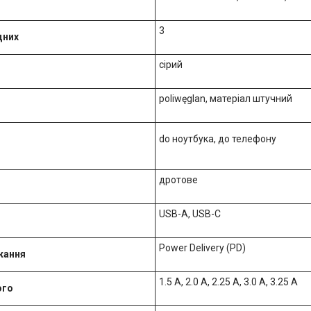
3
дних
сірий
poliwęglan, матеріал штучний
do ноутбука, до телефону
дротове
USB-A, USB-C
Power Delivery (PD)
жання
1.5 A, 2.0 A, 2.25 A, 3.0 A, 3.25 A
ого