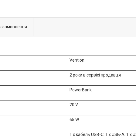
я замовлення
Vention
2 роки в сервісі продавця
PowerBank
20 V
65 W
1 x кабель USB-C, 1 x USB-A, 1 x 