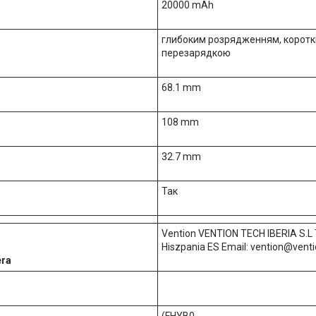
20000 mAh
глибоким розрядженням, коротк
перезарядкою
68.1 mm
108 mm
32.7 mm
Так
Vention VENTION TECH IBERIA S.L 
Hiszpania ES Email: vention@vent
era