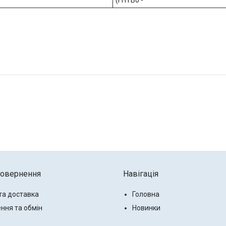
(FHYB0 -
повернення
Навігація
та доставка
Головна
ння та обмін
Новинки