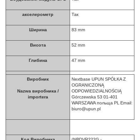
акселерометр
Так
Ширина
83 mm
Висота
52 mm
Глибина
47 mm
Виробник
Nextbase UPUN SPÓŁKA Z
OGRANICZONĄ
Nazwa виробника /
ODPOWIEDZIALNOŚCIĄ
importera
Górczewska 53 01-401
WARSZAWA польща PL Email:
biuro@upun.pl
Код Виробника
(NBDVR222G -