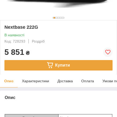
Nextbase 222G
В наявності
Код: 728293
Роздріб
5 851
₴
Купити
Опис
Характеристики
Доставка
Оплата
Умови п
Опис