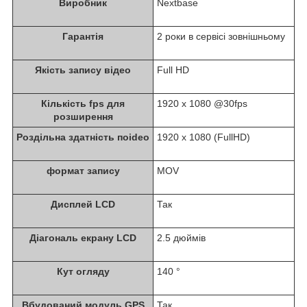
Виробник
Nextbase
Гарантія
2 роки в сервісі зовнішньому
Якість запису відео
Full HD
Кількість fps для
1920 x 1080 @30fps
розширення
Роздільна здатність поideo
1920 x 1080 (FullHD)
формат запису
MOV
Дисплей LCD
Так
Діагональ екрану LCD
2.5 дюймів
Кут огляду
140 °
Вбудований модуль GPS
Так