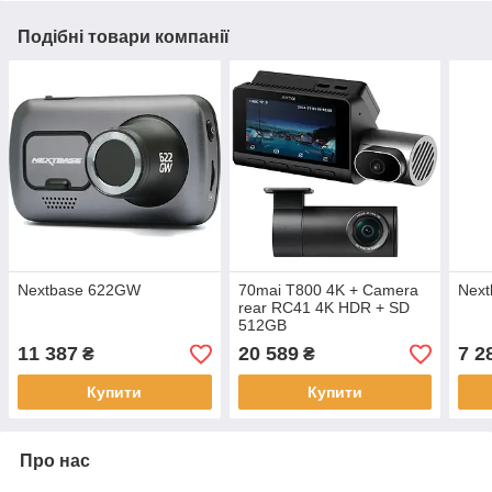
Подібні товари компанії
Nextbase 622GW
70mai T800 4K + Camera
Nex
rear RC41 4K HDR + SD
512GB
11 387
20 589
7 2
₴
₴
Купити
Купити
Про нас