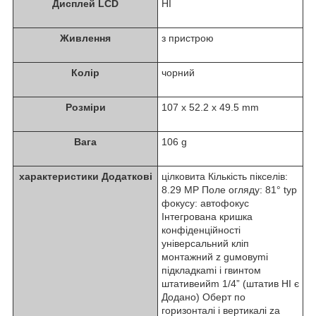
Дисплей LCD
НІ
Живлення
з пристрою
Колір
чорний
Розміри
107 x 52.2 x 49.5 mm
Вага
106 g
характеристики Додаткові
цілковита Кількість пікселів:
8.29 MP Поле огляду: 81° typ
фокусу: автофокус
Інтегрована кришка
конфіденційності
універсальний кліп
монтажний z guмовуmi
підкладкаmi i гвинтом
штативеийm 1/4” (штатив НІ є
Додано) Оберт по
горизонталі i вертикалі za