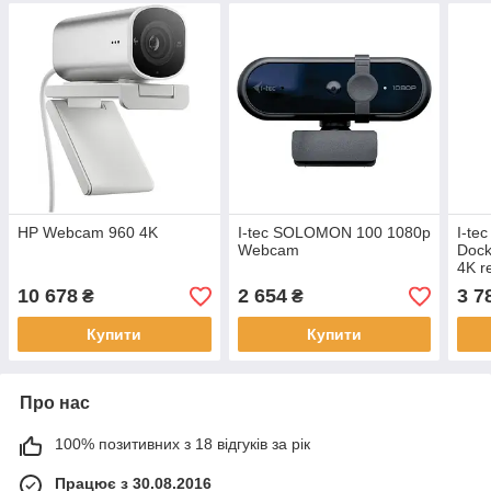
HP Webcam 960 4K
I-tec SOLOMON 100 1080p
I-te
Webcam
Dock
4K r
PD 
10 678
2 654
3 7
₴
₴
Купити
Купити
Про нас
100% позитивних з 18 відгуків за рік
Працює з 30.08.2016