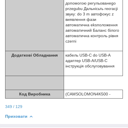
допомогою регульованеgo
przegubu Дальнісьть reєracji
звуку: do 3 m автофокус z
виявлення фази
автоматична eksположення
автоматичний Баланс білого
автоматична контроль рівня
czerni
Додаткові Обладнання
кабель USB-C do USB-A
адаптер USB-A/USB-C
інструкція обслуговування
Код Виробника
(CAMSOLOMON4K500 -
349 / 129
Приховати