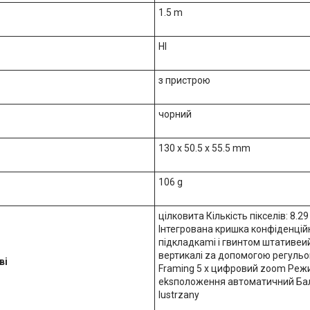
1.5 m
НІ
з пристрою
чорний
130 x 50.5 x 55.5 mm
106 g
цілковита Кількість пікселів: 8.2
Інтегрована кришка конфіденцій
підкладкаmi i гвинтом штативеий
вертикалі za допомогою регульов
ві
Framing 5 x цифровий zoom Режи
eksположення автоматичний Бала
lustrzany