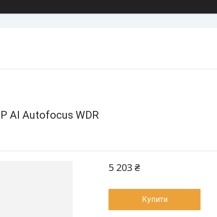
P AI Autofocus WDR
5 203 ₴
Купити