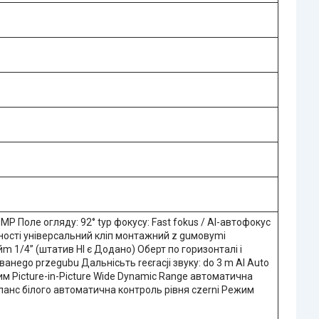
9 MP Поле огляду: 92° typ фокусу: Fast fokus / AI-автофокус
ності універсальний кліп монтажний z guмовуmi
m 1/4” (штатив НІ є Додано) Оберт по горизонталі i
анеgo przegubu Дальнісьть reєracji звуку: do 3 m AI Auto
м Picture-in-Picture Wide Dynamic Range автоматична
нс білого автоматична контроль рівня czerni Режим