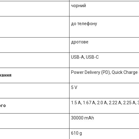
чорний
до телефону
дротове
USB-A, USB-C
Power Delivery (PD), Quick Charge
жання
5 V
1.5 A, 1.67 A, 2.0 A, 2.22 A, 2.25 A, 
ого
30000 mAh
610 g