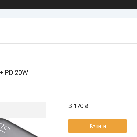
 + PD 20W
3 170 ₴
Купити