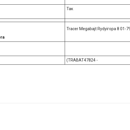
Так
Tracer Megabajt Rydyігорa 8 01-
era
(TRABAT47824 -