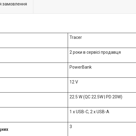
я замовлення
Tracer
2 роки в сервісі продавця
PowerBank
12 V
22.5 W (QC 22.5W | PD 20W)
1 x USB-C, 2 x USB-A
3
дних