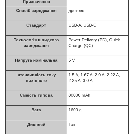
Призначення
Спосіб заряджання
дротове
Стандарт
USB-A, USB-C
Технологія швидкого
Power Delivery (PD), Quick
заряджання
Charge (QC)
Напруга номінальна
5 V
Інтенсивність току
1.5 A, 1.67 A, 2.0 A, 2.22 A,
вихідного
2.25 A, 3.0 A
Ємність типова
80000 mAh
Вага
1600 g
Дисплей
Так