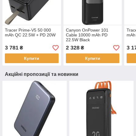
Tracer Prime-V5 50 000
Canyon OnPower 101
Trac
mAh QC 22.5W + PD 20W
Cable 10000 mAh PD
mAh
22.5W Black
3 781
2 328
3 1
₴
₴
Купити
Купити
Акційні пропозиції та новинки