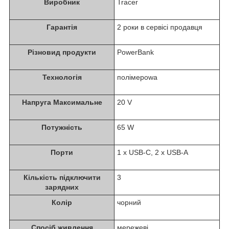
Виробник
Tracer
Гарантія
2 роки в сервісі продавця
Різновид продукти
PowerBank
Технологія
полімерowa
Напруга Максимальне
20 V
Потужність
65 W
Порти
1 x USB-C, 2 x USB-A
Кількість підключити
3
зарядних
Колір
чорний
Спосіб живлення
мережеві