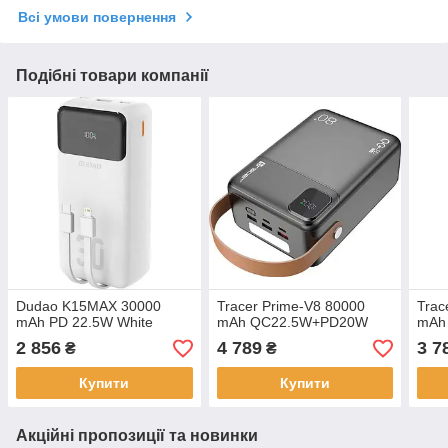
Всі умови повернення
Подібні товари компанії
Dudao K15MAX 30000
Tracer Prime-V8 80000
Trac
mAh PD 22.5W White
mAh QC22.5W+PD20W
mAh
2 856
4 789
3 7
₴
₴
Купити
Купити
Акційні пропозиції та новинки