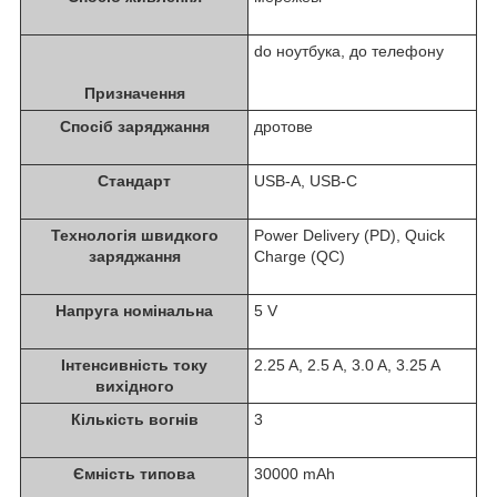
do ноутбука, до телефону
Призначення
Спосіб заряджання
дротове
Стандарт
USB-A, USB-C
Технологія швидкого
Power Delivery (PD), Quick
заряджання
Charge (QC)
Напруга номінальна
5 V
Інтенсивність току
2.25 A, 2.5 A, 3.0 A, 3.25 A
вихідного
Кількість вогнів
3
Ємність типова
30000 mAh