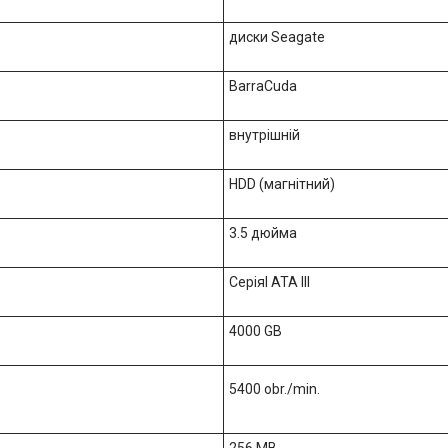
диски Seagate
BarraCuda
внутрішній
HDD (магнітний)
3.5 дюйма
Серіяl ATA III
4000 GB
5400 obr./min.
256 MB