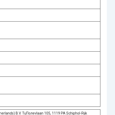
erlands) B.V. TuПолеvlaan 105, 1119 PA Schiphol-Rijk