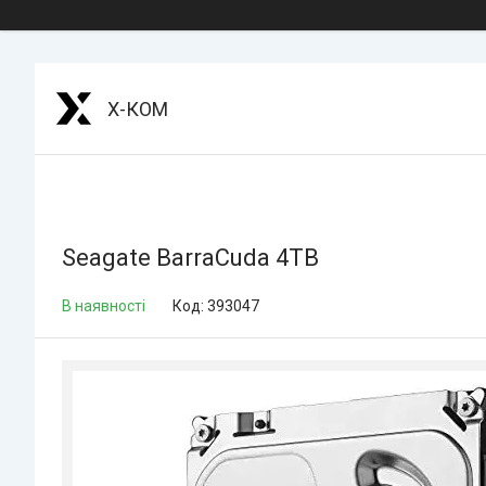
Х-КОМ
Seagate BarraCuda 4TB
В наявності
Код:
393047