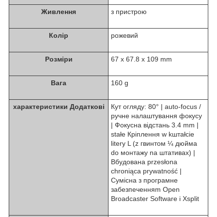
Живлення
з пристрою
Колір
рожевий
Розміри
67 x 67.8 x 109 mm
Вага
160 g
характеристики Додаткові
Кут огляду: 80° | auto-focus /
ручне налаштування фокусу
| Фокусна відстань 3.4 mm |
stałe Кріплення w kштałcie
litery L (z гвинтом ¼ дюйма
do монтажу na штативах) |
Вбудована przesłona
chroniąca prywatność |
Сумісна з програмне
забезпеченняm Open
Broadcaster Software i Xsplit