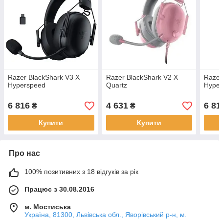
Razer BlackShark V3 X
Razer BlackShark V2 X
Raz
Hyperspeed
Quartz
Hyp
6 816
4 631
6 8
₴
₴
Купити
Купити
Про нас
100% позитивних з 18 відгуків за рік
Працює з 30.08.2016
м. Мостиська
Україна, 81300, Львівська обл., Яворівський р-н, м.