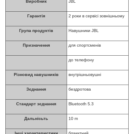
Виробник
JBL
Гарантія
2 роки в сервісі зовнішньому
Група продуктів
Навушники JBL
Призначення
для спортсменів
до телефону
Різновид навушників
внутрішньовушні
Зєднання
бездротова
Стандарт зєднання
Bluetooth 5.3
Дальнісьть
10 m
Інші характеристики
блакитний