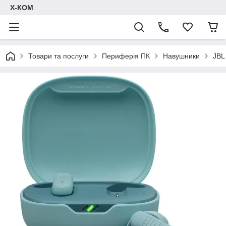
Х-КОМ
Товари та послуги
Периферія ПК
Навушники
JBL 