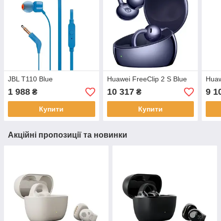
JBL T110 Blue
Huawei FreeClip 2 S Blue
Huaw
1 988
10 317
9 1
₴
₴
Купити
Купити
Акційні пропозиції та новинки