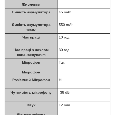
Живлення
Ємність акумулятора
45 mAh
Ємність акумулятора
550 mAh
чехол
Час праці
10 год.
Час праці з чохлом
30 год.
навантажувачm
Мікрофон
Так
Мікрофон
Роз'ємний Мікрофон
НІ
Чутливість мікрофону
-38 dB
Звук
12 mm
Діаметр спікера