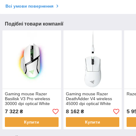
Всі умови повернення
Подібні товари компанії
Gaming mouse Razer
Gaming mouse Razer
Raze
Basilisk V3 Pro wireless
DeathAdder V4 wireless
30000 dpi optical White
45000 dpi optical White
7 322
8 162
5 9
₴
₴
Купити
Купити