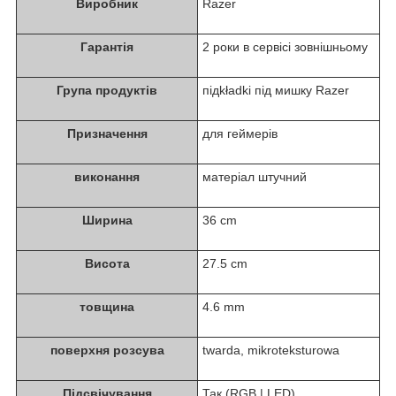
Виробник
Razer
Гарантія
2 роки в сервісі зовнішньому
Група продуктів
підkładki під мишку Razer
Призначення
для геймерів
виконання
матеріал штучний
Ширина
36 cm
Висота
27.5 cm
товщина
4.6 mm
поверхня розсува
twarda, mikroteksturowa
Підсвічування
Так (RGB | LED)